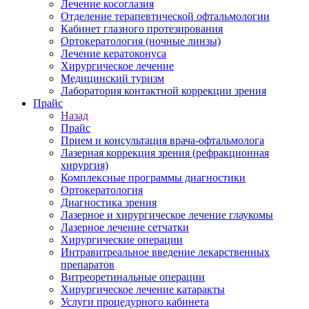
Лечение косоглазия
Отделение терапевтической офтальмологии
Кабинет глазного протезирования
Ортокератология (ночные линзы)
Лечение кератоконуса
Хирургическое лечение
Медицинский туризм
Лаборатория контактной коррекции зрения
Прайс
Назад
Прайс
Прием и консультация врача-офтальмолога
Лазерная коррекция зрения (рефракционная
хирургия)
Комплексные программы диагностики
Ортокератология
Диагностика зрения
Лазерное и хирургическое лечение глаукомы
Лазерное лечение сетчатки
Хирургические операции
Интравитреальное введение лекарственных
препаратов
Витреоретинальные операции
Хирургическое лечение катаракты
Услуги процедурного кабинета