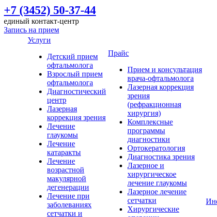
+7 (3452) 50-37-44
единый контакт-центр
Запись на прием
Услуги
Прайс
Детский прием
офтальмолога
Прием и консультация
Взрослый прием
врача-офтальмолога
офтальмолога
Лазерная коррекция
Диагностический
зрения
центр
(рефракционная
Лазерная
хирургия)
коррекция зрения
Комплексные
Лечение
программы
глаукомы
диагностики
Лечение
Ортокератология
катаракты
Диагностика зрения
Лечение
Лазерное и
возрастной
хирургическое
макулярной
лечение глаукомы
дегенерации
Лазерное лечение
Лечение при
сетчатки
Ин
заболеваниях
Хирургические
сетчатки и