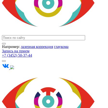
Например:
лазерная коррекция
глаукома
Запись на прием
+7 (3452) 50-37-44