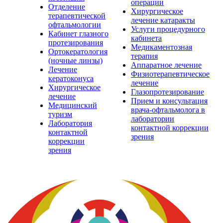
операции
Отделение
Хирургическое
терапевтической
лечение катаракты
офтальмологии
Услуги процедурного
Кабинет глазного
кабинета
протезирования
Медикаментозная
Ортокератология
терапия
(ночные линзы)
Аппаратное лечение
Лечение
Физиотерапевтическое
кератоконуса
лечение
Хирургическое
Глазопротезирование
лечение
Прием и консультация
Медицинский
врача-офтальмолога в
туризм
лаборатории
Лаборатория
контактной коррекции
контактной
зрения
коррекции
зрения