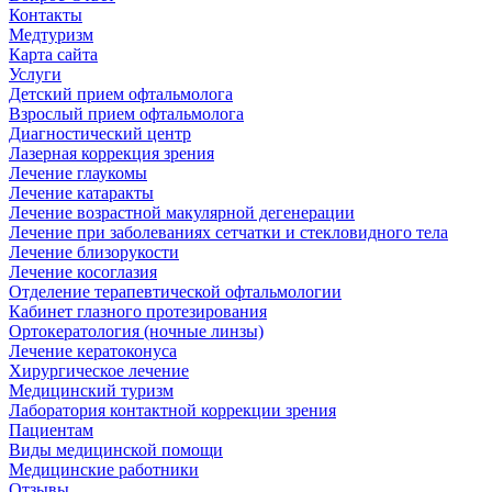
Контакты
Медтуризм
Карта сайта
Услуги
Детский прием офтальмолога
Взрослый прием офтальмолога
Диагностический центр
Лазерная коррекция зрения
Лечение глаукомы
Лечение катаракты
Лечение возрастной макулярной дегенерации
Лечение при заболеваниях сетчатки и стекловидного тела
Лечение близорукости
Лечение косоглазия
Отделение терапевтической офтальмологии
Кабинет глазного протезирования
Ортокератология (ночные линзы)
Лечение кератоконуса
Хирургическое лечение
Медицинский туризм
Лаборатория контактной коррекции зрения
Пациентам
Виды медицинской помощи
Медицинские работники
Отзывы