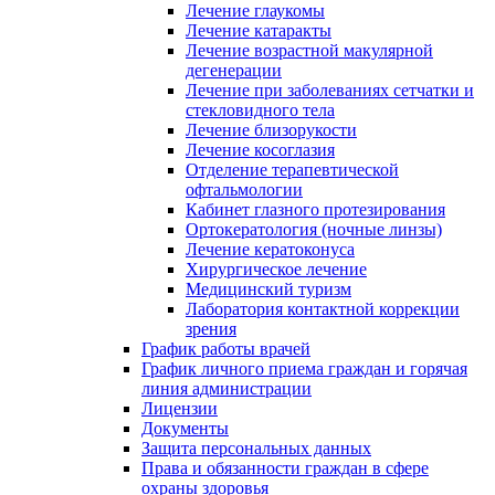
Лечение глаукомы
Лечение катаракты
Лечение возрастной макулярной
дегенерации
Лечение при заболеваниях сетчатки и
стекловидного тела
Лечение близорукости
Лечение косоглазия
Отделение терапевтической
офтальмологии
Кабинет глазного протезирования
Ортокератология (ночные линзы)
Лечение кератоконуса
Хирургическое лечение
Медицинский туризм
Лаборатория контактной коррекции
зрения
График работы врачей
График личного приема граждан и горячая
линия администрации
Лицензии
Документы
Защита персональных данных
Права и обязанности граждан в сфере
охраны здоровья