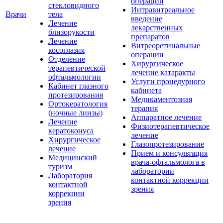
операции
стекловидного
Интравитреальное
Врачи
тела
введение
Лечение
лекарственных
близорукости
препаратов
Лечение
Витреоретинальные
косоглазия
операции
Отделение
Хирургическое
терапевтической
лечение катаракты
офтальмологии
Услуги процедурного
Кабинет глазного
кабинета
протезирования
Медикаментозная
Ортокератология
терапия
(ночные линзы)
Аппаратное лечение
Лечение
Физиотерапевтическое
кератоконуса
лечение
Хирургическое
Глазопротезирование
лечение
Прием и консультация
Медицинский
врача-офтальмолога в
туризм
лаборатории
Лаборатория
контактной коррекции
контактной
зрения
коррекции
зрения