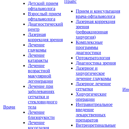
Прайс
Детский прием
офтальмолога
Прием и консультация
Взрослый прием
врача-офтальмолога
офтальмолога
Лазерная коррекция
Диагностический
зрения
центр
(рефракционная
Лазерная
хирургия)
коррекция зрения
Комплексные
Лечение
программы
глаукомы
диагностики
Лечение
Ортокератология
катаракты
Диагностика зрения
Лечение
Лазерное и
возрастной
хирургическое
макулярной
лечение глаукомы
дегенерации
Лазерное лечение
Лечение при
сетчатки
Ин
заболеваниях
Хирургические
сетчатки и
операции
стекловидного
Интравитреальное
Врачи
тела
введение
Лечение
лекарственных
близорукости
препаратов
Лечение
Витреоретинальные
косоглазия