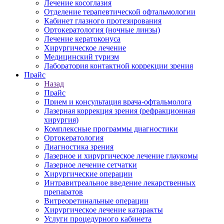
Лечение косоглазия
Отделение терапевтической офтальмологии
Кабинет глазного протезирования
Ортокератология (ночные линзы)
Лечение кератоконуса
Хирургическое лечение
Медицинский туризм
Лаборатория контактной коррекции зрения
Прайс
Назад
Прайс
Прием и консультация врача-офтальмолога
Лазерная коррекция зрения (рефракционная
хирургия)
Комплексные программы диагностики
Ортокератология
Диагностика зрения
Лазерное и хирургическое лечение глаукомы
Лазерное лечение сетчатки
Хирургические операции
Интравитреальное введение лекарственных
препаратов
Витреоретинальные операции
Хирургическое лечение катаракты
Услуги процедурного кабинета