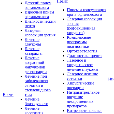
Прайс
Детский прием
офтальмолога
Прием и консультация
Взрослый прием
врача-офтальмолога
офтальмолога
Лазерная коррекция
Диагностический
зрения
центр
(рефракционная
Лазерная
хирургия)
коррекция зрения
Комплексные
Лечение
программы
глаукомы
диагностики
Лечение
Ортокератология
катаракты
Диагностика зрения
Лечение
Лазерное и
возрастной
хирургическое
макулярной
лечение глаукомы
дегенерации
Лазерное лечение
Лечение при
сетчатки
Ин
заболеваниях
Хирургические
сетчатки и
операции
стекловидного
Интравитреальное
Врачи
тела
введение
Лечение
лекарственных
близорукости
препаратов
Лечение
Витреоретинальные
косоглазия