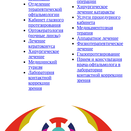
операции
Отделение
Хирургическое
терапевтической
лечение катаракты
офтальмологии
Услуги процедурного
Кабинет глазного
кабинета
протезирования
Медикаментозная
Ортокератология
терапия
(ночные линзы)
Аппаратное лечение
Лечение
Физиотерапевтическое
кератоконуса
лечение
Хирургическое
Глазопротезирование
лечение
Прием и консультация
Медицинский
врача-офтальмолога в
туризм
лаборатории
Лаборатория
контактной коррекции
контактной
зрения
коррекции
зрения