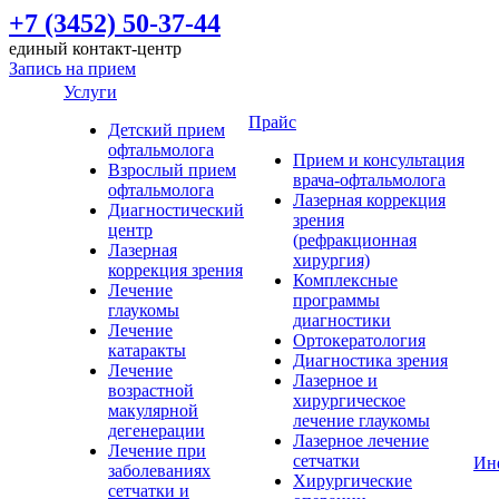
+7 (3452) 50-37-44
единый контакт-центр
Запись на прием
Услуги
Прайс
Детский прием
офтальмолога
Прием и консультация
Взрослый прием
врача-офтальмолога
офтальмолога
Лазерная коррекция
Диагностический
зрения
центр
(рефракционная
Лазерная
хирургия)
коррекция зрения
Комплексные
Лечение
программы
глаукомы
диагностики
Лечение
Ортокератология
катаракты
Диагностика зрения
Лечение
Лазерное и
возрастной
хирургическое
макулярной
лечение глаукомы
дегенерации
Лазерное лечение
Лечение при
сетчатки
Ин
заболеваниях
Хирургические
сетчатки и