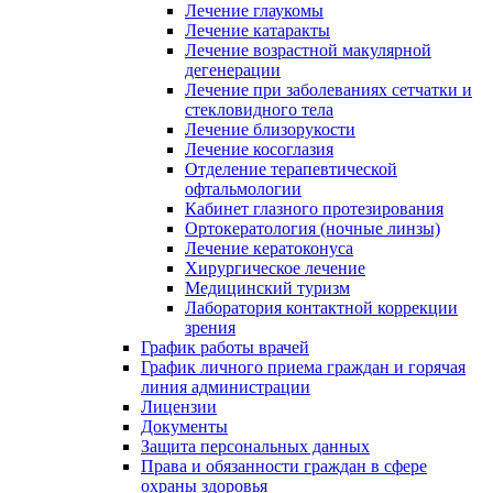
Лечение глаукомы
Лечение катаракты
Лечение возрастной макулярной
дегенерации
Лечение при заболеваниях сетчатки и
стекловидного тела
Лечение близорукости
Лечение косоглазия
Отделение терапевтической
офтальмологии
Кабинет глазного протезирования
Ортокератология (ночные линзы)
Лечение кератоконуса
Хирургическое лечение
Медицинский туризм
Лаборатория контактной коррекции
зрения
График работы врачей
График личного приема граждан и горячая
линия администрации
Лицензии
Документы
Защита персональных данных
Права и обязанности граждан в сфере
охраны здоровья