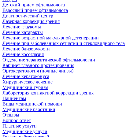
Детский прием офтальмолога
Взрослый прием офтальмолога
Диагностический центр
Лазерная коррекция зрения
Лечение глаукомы
Лечение катаракты
Лечение возрастной макулярной дегенерации
Лечение при заболеваниях сетчатки и стекловидного тела
Лечение близорукости
Лечение косоглазия
Отделение терапевтической офтальмологии
Кабинет глазного протезирования
Ортокератология (ночные линзы)
Лечение кератоконуса
Хирургическое лечение
Медицинский туризм
Лаборатория контактной коррекции зрения
Пациентам
Виды медицинской помощи
Медицинские работники
Отзывы
Вопрос-ответ
Платные услуги
Медицинские услуги
График работы врачей