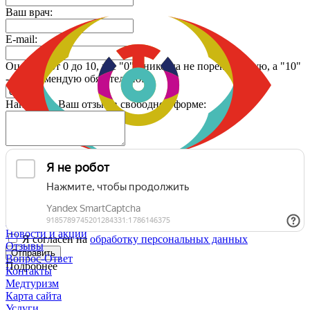
Ваш врач:
E-mail:
Оцените от 0 до 10, где "0" - никогда не порекомендую, а "10"
- порекомендую обязательно:
Напишите Ваш отзыв в свободной форме:
Областной офтальмологический диспансер
Государственное автономное учреждение здравоохранения
Тюменской области
Врачи
Новости и акции
Я согласен на
обработку персональных данных
Отзывы
Отправить
Вопрос-Ответ
Подробнее
Контакты
Медтуризм
Карта сайта
Услуги