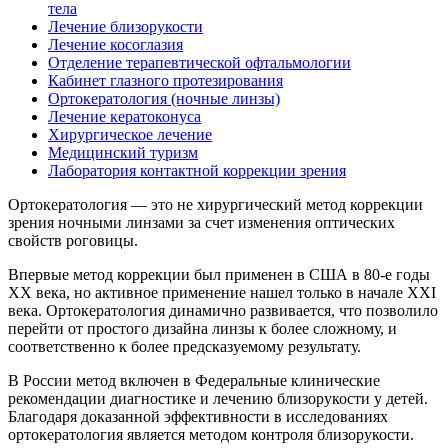
тела
Лечение близорукости
Лечение косоглазия
Отделение терапевтической офтальмологии
Кабинет глазного протезирования
Ортокератология (ночные линзы)
Лечение кератоконуса
Хирургическое лечение
Медицинский туризм
Лаборатория контактной коррекции зрения
Ортокератология — это не хирургический метод коррекции
зрения ночными линзами за счет изменения оптических
свойств роговицы.
Впервые метод коррекции был применен в США в 80-е годы
ХХ века, но активное применение нашел только в начале ХХI
века. Ортокератология динамично развивается, что позволило
перейти от простого дизайна линзы к более сложному, и
соответственно к более предсказуемому результату.
В России метод включен в Федеральные клинические
рекомендации диагностике и лечению близорукости у детей.
Благодаря доказанной эффективности в исследованиях
ортокератология является методом контроля близорукости.