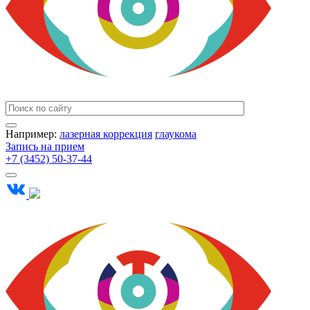
Например:
лазерная коррекция
глаукома
Запись на прием
+7 (3452) 50-37-44