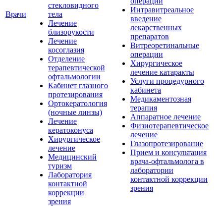
операции
стекловидного
Интравитреальное
Врачи
тела
введение
Лечение
лекарственных
близорукости
препаратов
Лечение
Витреоретинальные
косоглазия
операции
Отделение
Хирургическое
терапевтической
лечение катаракты
офтальмологии
Услуги процедурного
Кабинет глазного
кабинета
протезирования
Медикаментозная
Ортокератология
терапия
(ночные линзы)
Аппаратное лечение
Лечение
Физиотерапевтическое
кератоконуса
лечение
Хирургическое
Глазопротезирование
лечение
Прием и консультация
Медицинский
врача-офтальмолога в
туризм
лаборатории
Лаборатория
контактной коррекции
контактной
зрения
коррекции
зрения