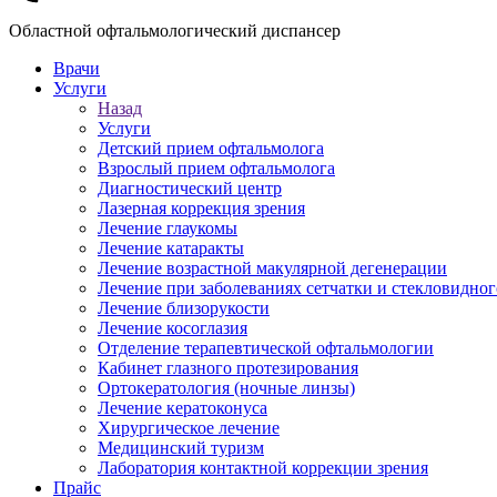
Областной офтальмологический диспансер
Врачи
Услуги
Назад
Услуги
Детский прием офтальмолога
Взрослый прием офтальмолога
Диагностический центр
Лазерная коррекция зрения
Лечение глаукомы
Лечение катаракты
Лечение возрастной макулярной дегенерации
Лечение при заболеваниях сетчатки и стекловидног
Лечение близорукости
Лечение косоглазия
Отделение терапевтической офтальмологии
Кабинет глазного протезирования
Ортокератология (ночные линзы)
Лечение кератоконуса
Хирургическое лечение
Медицинский туризм
Лаборатория контактной коррекции зрения
Прайс