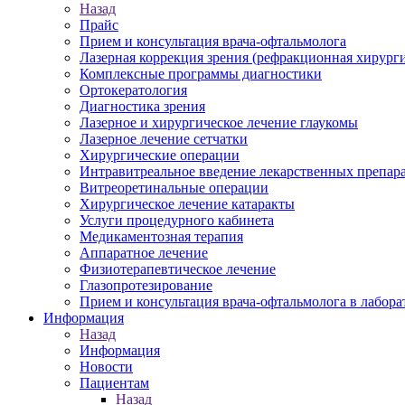
Назад
Прайс
Прием и консультация врача-офтальмолога
Лазерная коррекция зрения (рефракционная хирурги
Комплексные программы диагностики
Ортокератология
Диагностика зрения
Лазерное и хирургическое лечение глаукомы
Лазерное лечение сетчатки
Хирургические операции
Интравитреальное введение лекарственных препар
Витреоретинальные операции
Хирургическое лечение катаракты
Услуги процедурного кабинета
Медикаментозная терапия
Аппаратное лечение
Физиотерапевтическое лечение
Глазопротезирование
Прием и консультация врача-офтальмолога в лабор
Информация
Назад
Информация
Новости
Пациентам
Назад