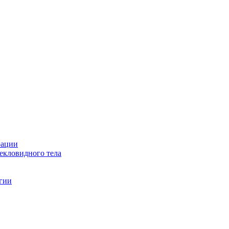
рации
текловидного тела
гии