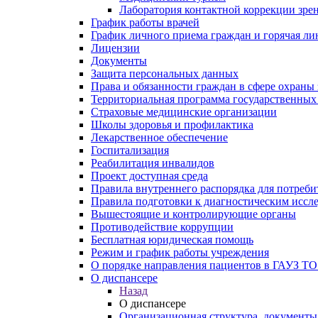
Лаборатория контактной коррекции зре
График работы врачей
График личного приема граждан и горячая л
Лицензии
Документы
Защита персональных данных
Права и обязанности граждан в сфере охраны 
Территориальная программа государственных
Страховые медицинские организации
Школы здоровья и профилактика
Лекарственное обеспечение
Госпитализация
Реабилитация инвалидов
Проект доступная среда
Правила внутреннего распорядка для потреби
Правила подготовки к диагностическим иссл
Вышестоящие и контролирующие органы
Противодействие коррупции
Бесплатная юридическая помощь
Режим и график работы учреждения
О порядке направления пациентов в ГАУЗ ТО
О диспансере
Назад
О диспансере
Организационная структура, документы