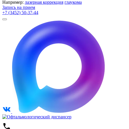
Например:
лазерная коррекция
глаукома
Запись на прием
+7 (3452) 50-37-44