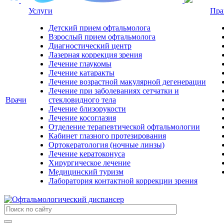
Услуги
Пра
Детский прием офтальмолога
Взрослый прием офтальмолога
Диагностический центр
Лазерная коррекция зрения
Лечение глаукомы
Лечение катаракты
Лечение возрастной макулярной дегенерации
Лечение при заболеваниях сетчатки и
Врачи
стекловидного тела
Лечение близорукости
Лечение косоглазия
Отделение терапевтической офтальмологии
Кабинет глазного протезирования
Ортокератология (ночные линзы)
Лечение кератоконуса
Хирургическое лечение
Медицинский туризм
Лаборатория контактной коррекции зрения