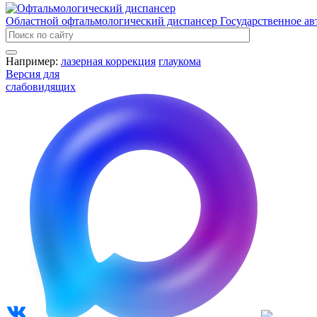
Областной офтальмологический диспансер
Государственное а
Например:
лазерная коррекция
глаукома
Версия для
слабовидящих