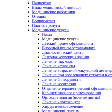
Пациентам
Виды медицинской помощи
Медицинские работники
Отзывы
Вопрос-ответ
Платные услуги
Медицинские услуги
Назад
Медицинские услуги
Детский прием офтальмолога
Взрослый прием офтальмолога
Диагностический центр
Лазерная коррекция зрения
Лечение глаукомы
Лечение катаракты
Лечение возрастной макулярной дегене
Лечение при заболеваниях сетчатки и с
Лечение близорукости
Лечение косоглазия
Отделение терапевтической офтальмоло
Кабинет глазного протезирования
Ортокератология (ночные линзы)
Лечение кератоконуса
Хирургическое лечение
Медицинский туризм