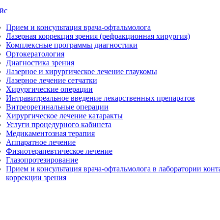
йс
Прием и консультация врача-офтальмолога
Лазерная коррекция зрения (рефракционная хирургия)
Комплексные программы диагностики
Ортокератология
Диагностика зрения
Лазерное и хирургическое лечение глаукомы
Лазерное лечение сетчатки
Хирургические операции
Интравитреальное введение лекарственных препаратов
Витреоретинальные операции
Хирургическое лечение катаракты
Услуги процедурного кабинета
Медикаментозная терапия
Аппаратное лечение
Физиотерапевтическое лечение
Глазопротезирование
Прием и консультация врача-офтальмолога в лаборатории конт
коррекции зрения