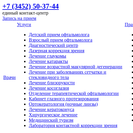
+7 (3452) 50-37-44
единый контакт-центр
Запись на прием
Услуги
Пра
Детский прием офтальмолога
Взрослый прием офтальмолога
Диагностический центр
Лазерная коррекция зрения
Лечение глаукомы
Лечение катаракты
Лечение возрастной макулярной дегенерации
Лечение при заболеваниях сетчатки и
Врачи
стекловидного тела
Лечение близорукости
Лечение косоглазия
Отделение терапевтической офтальмологии
Кабинет глазного протезирования
Ортокератология (ночные линзы)
Лечение кератоконуса
Хирургическое лечение
Медицинский туризм
Лаборатория контактной коррекции зрения