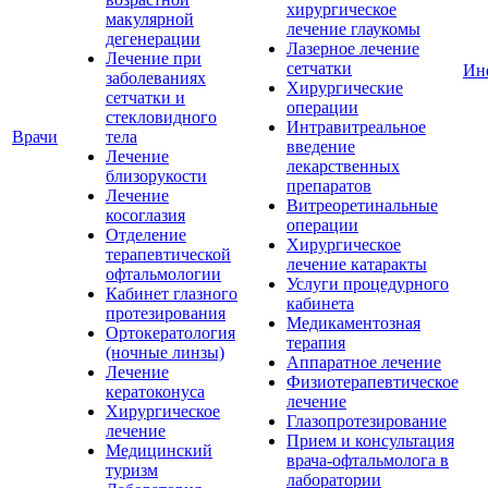
хирургическое
макулярной
лечение глаукомы
дегенерации
Лазерное лечение
Лечение при
сетчатки
Ин
заболеваниях
Хирургические
сетчатки и
операции
стекловидного
Интравитреальное
Врачи
тела
введение
Лечение
лекарственных
близорукости
препаратов
Лечение
Витреоретинальные
косоглазия
операции
Отделение
Хирургическое
терапевтической
лечение катаракты
офтальмологии
Услуги процедурного
Кабинет глазного
кабинета
протезирования
Медикаментозная
Ортокератология
терапия
(ночные линзы)
Аппаратное лечение
Лечение
Физиотерапевтическое
кератоконуса
лечение
Хирургическое
Глазопротезирование
лечение
Прием и консультация
Медицинский
врача-офтальмолога в
туризм
лаборатории