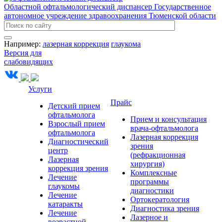
Областной офтальмологический диспансер
Государственное
автономное учреждение здравоохранения Тюменской области
Например:
лазерная коррекция
глаукома
Версия для
слабовидящих
Услуги
Прайс
Детский прием
офтальмолога
Прием и консультация
Взрослый прием
врача-офтальмолога
офтальмолога
Лазерная коррекция
Диагностический
зрения
центр
(рефракционная
Лазерная
хирургия)
коррекция зрения
Комплексные
Лечение
программы
глаукомы
диагностики
Лечение
Ортокератология
катаракты
Диагностика зрения
Лечение
Лазерное и
возрастной