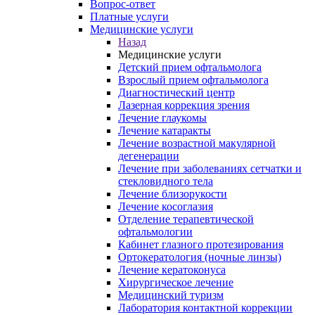
Вопрос-ответ
Платные услуги
Медицинские услуги
Назад
Медицинские услуги
Детский прием офтальмолога
Взрослый прием офтальмолога
Диагностический центр
Лазерная коррекция зрения
Лечение глаукомы
Лечение катаракты
Лечение возрастной макулярной
дегенерации
Лечение при заболеваниях сетчатки и
стекловидного тела
Лечение близорукости
Лечение косоглазия
Отделение терапевтической
офтальмологии
Кабинет глазного протезирования
Ортокератология (ночные линзы)
Лечение кератоконуса
Хирургическое лечение
Медицинский туризм
Лаборатория контактной коррекции