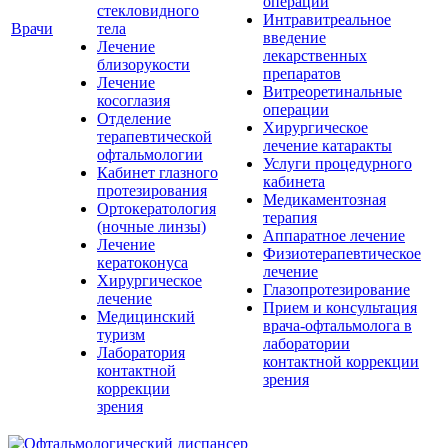
операции
стекловидного
Интравитреальное
Врачи
тела
введение
Лечение
лекарственных
близорукости
препаратов
Лечение
Витреоретинальные
косоглазия
операции
Отделение
Хирургическое
терапевтической
лечение катаракты
офтальмологии
Услуги процедурного
Кабинет глазного
кабинета
протезирования
Медикаментозная
Ортокератология
терапия
(ночные линзы)
Аппаратное лечение
Лечение
Физиотерапевтическое
кератоконуса
лечение
Хирургическое
Глазопротезирование
лечение
Прием и консультация
Медицинский
врача-офтальмолога в
туризм
лаборатории
Лаборатория
контактной коррекции
контактной
зрения
коррекции
зрения