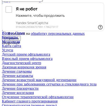
Областной офтальмологический диспансер
Государственное автономное учреждение здравоохранения
Тюменской области
Врачи
Новости и акции
Отзывы
Вопрос-Ответ
Я согласен на
обработку персональных данных
Контакты
Отправить
Медтуризм
Подробнее
Карта сайта
Услуги
Детский прием офтальмолога
Взрослый прием офтальмолога
Диагностический центр
Лазерная коррекция зрения
Лечение глаукомы
Лечение катаракты
Лечение возрастной макулярной дегенерации
Лечение при заболеваниях сетчатки и стекловидного тела
Лечение близорукости
Лечение косоглазия
Отделение терапевтической офтальмологии
Кабинет глазного протезирования
Ортокератология (ночные линзы)