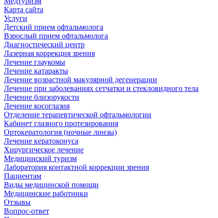
Медтуризм
Карта сайта
Услуги
Детский прием офтальмолога
Взрослый прием офтальмолога
Диагностический центр
Лазерная коррекция зрения
Лечение глаукомы
Лечение катаракты
Лечение возрастной макулярной дегенерации
Лечение при заболеваниях сетчатки и стекловидного тела
Лечение близорукости
Лечение косоглазия
Отделение терапевтической офтальмологии
Кабинет глазного протезирования
Ортокератология (ночные линзы)
Лечение кератоконуса
Хирургическое лечение
Медицинский туризм
Лаборатория контактной коррекции зрения
Пациентам
Виды медицинской помощи
Медицинские работники
Отзывы
Вопрос-ответ