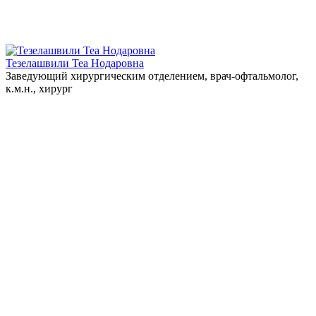
Тезелашвили Теа Нодаровна
Заведующий хирургическим отделением, врач-офтальмолог,
к.м.н., хирург