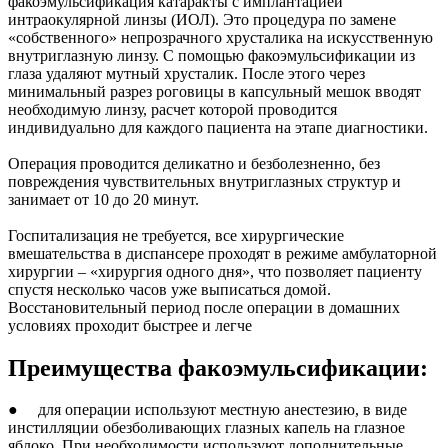
факоэмульсификация катаракты с имплантацией
интраокулярной линзы (ИОЛ). Это процедура по замене
«собственного» непрозрачного хрусталика на искусственную
внутриглазную линзу. С помощью факоэмульсификации из
глаза удаляют мутный хрусталик. После этого через
минимальный разрез роговицы в капсульный мешок вводят
необходимую линзу, расчет которой проводится
индивидуально для каждого пациента на этапе диагностики.
Операция проводится деликатно и безболезненно, без
повреждения чувствительных внутриглазных структур и
занимает от 10 до 20 минут.
Госпитализация не требуется, все хирургические
вмешательства в диспансере проходят в режиме амбулаторной
хирургии – «хирургия одного дня», что позволяет пациенту
спустя несколько часов уже выписаться домой.
Восстановительный период после операции в домашних
условиях проходит быстрее и легче
Преимущества факоэмульсификации:
● для операции используют местную анестезию, в виде
инстилляции обезболивающих глазных капель на глазное
яблоко. При необходимости используют дополнительные