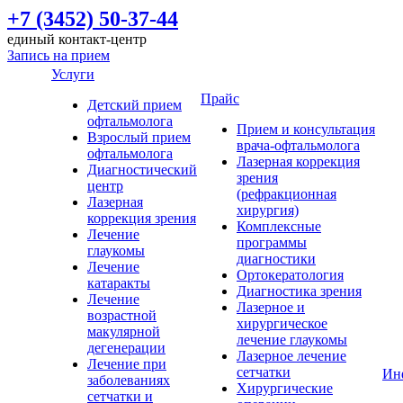
+7 (3452) 50-37-44
единый контакт-центр
Запись на прием
Услуги
Прайс
Детский прием
офтальмолога
Прием и консультация
Взрослый прием
врача-офтальмолога
офтальмолога
Лазерная коррекция
Диагностический
зрения
центр
(рефракционная
Лазерная
хирургия)
коррекция зрения
Комплексные
Лечение
программы
глаукомы
диагностики
Лечение
Ортокератология
катаракты
Диагностика зрения
Лечение
Лазерное и
возрастной
хирургическое
макулярной
лечение глаукомы
дегенерации
Лазерное лечение
Лечение при
сетчатки
Ин
заболеваниях
Хирургические
сетчатки и