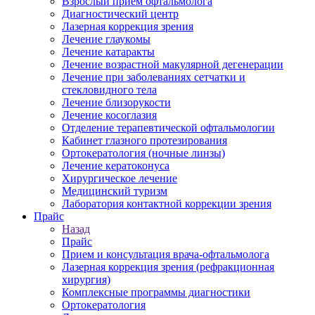
Взрослый прием офтальмолога
Диагностический центр
Лазерная коррекция зрения
Лечение глаукомы
Лечение катаракты
Лечение возрастной макулярной дегенерации
Лечение при заболеваниях сетчатки и
стекловидного тела
Лечение близорукости
Лечение косоглазия
Отделение терапевтической офтальмологии
Кабинет глазного протезирования
Ортокератология (ночные линзы)
Лечение кератоконуса
Хирургическое лечение
Медицинский туризм
Лаборатория контактной коррекции зрения
Прайс
Назад
Прайс
Прием и консультация врача-офтальмолога
Лазерная коррекция зрения (рефракционная
хирургия)
Комплексные программы диагностики
Ортокератология