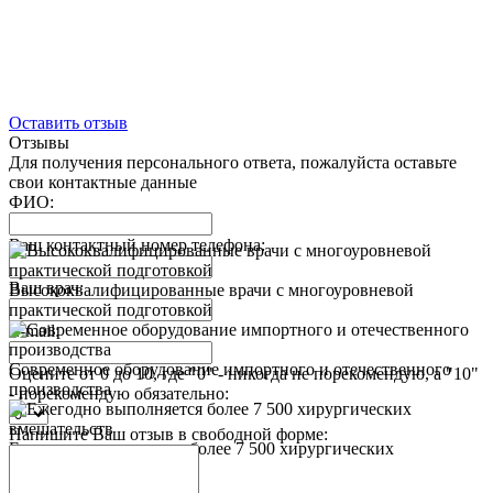
Оставить отзыв
Отзывы
Для получения персонального ответа, пожалуйста оставьте
свои контактные данные
ФИО:
Ваш контактный номер телефона:
Ваш врач:
Высококвалифицированные врачи с многоуровневой
практической подготовкой
E-mail:
Современное оборудование импортного и отечественного
Оцените от 0 до 10, где "0" - никогда не порекомендую, а "10"
производства
- порекомендую обязательно:
Напишите Ваш отзыв в свободной форме:
Ежегодно выполняется более 7 500 хирургических
вмешательств
Назад к списку