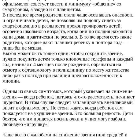
офтальмолог советует свести к минимуму «общение» со
смартфоном, а заодно и с планшетом.
В последнее время родители стали чаще осознавать опасность
и ограничивать детей, не позволяя им подолгу сидеть за
смартфонами,но в реальности проконтролировать детей,
особенно школьного возраста, когда они по полдня находятся
одни дома, практически не реально. В то же время есть такие
родители, которые дают планшет ребенку в полтора года —
лишь бы не мешал.
Выход может быть только один: чтобы сохранить зрение,
нужно покупать детям только кнопочные телефоны и каждый
год, начиная с 4 месяцев после рождения, обращаться на
осмотр к офтальмологу в поликлинику по месту жительства
либо раз в полгода при наличии предрасположенности к
миопии.
Одним из явных симптомов, который указывает на снижение
зрения — когда ребенок, пытаясь что-то рассмотреть, начинает
щуриться. В этом случае следует запланировать внеплановый
визит к офтальмологу. Не стоит ждать, когда ребенок сам
пожалуется на ухудшение зрения. Это большая редкость. Дети
боятся, что им придется носить очки и у них могут забрать
любимую «игрушку».
Чаще всего с жалобами на снижение зрения (при средней и