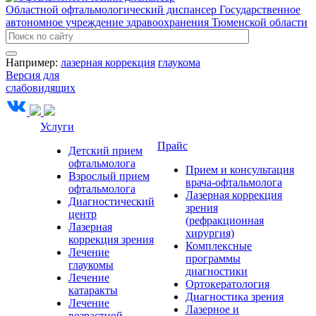
Областной офтальмологический диспансер
Государственное
автономное учреждение здравоохранения Тюменской области
Например:
лазерная коррекция
глаукома
Версия для
слабовидящих
Услуги
Прайс
Детский прием
офтальмолога
Прием и консультация
Взрослый прием
врача-офтальмолога
офтальмолога
Лазерная коррекция
Диагностический
зрения
центр
(рефракционная
Лазерная
хирургия)
коррекция зрения
Комплексные
Лечение
программы
глаукомы
диагностики
Лечение
Ортокератология
катаракты
Диагностика зрения
Лечение
Лазерное и
возрастной