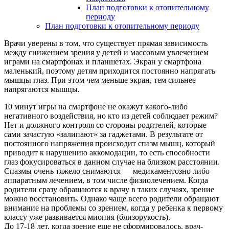
План подготовки к отопительному
периоду
План подготовки к отопительному периоду
Врачи уверены в том, что существует прямая зависимость
между снижением зрения у детей и массовым увлечением
играми на смартфонах и планшетах. Экран у смартфона
маленький, поэтому детям приходится постоянно напрягать
мышцы глаз. При этом чем меньше экран, тем сильнее
напрягаются мышцы.
10 минут игры на смартфоне не окажут какого-либо
негативного воздействия, но кто из детей соблюдает режим?
Нет и должного контроля со стороны родителей, которые
сами зачастую «залипают» за гаджетами. В результате от
постоянного напряжения происходит спазм мышц, который
приводит к нарушению аккомодации, то есть способности
глаз фокусироваться в данном случае на близком расстоянии.
Спазмы очень тяжело снимаются — медикаментозно либо
аппаратным лечением, в том числе физиолечением. Когда
родители сразу обращаются к врачу в таких случаях, зрение
можно восстановить. Однако чаще всего родители обращают
внимание на проблемы со зрением, когда у ребенка к первому
классу уже развивается миопия (близорукость).
До 17-18 лет, когда зрение еще не сформировалось, врач-