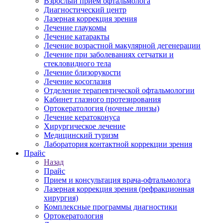
Взрослый прием офтальмолога
Диагностический центр
Лазерная коррекция зрения
Лечение глаукомы
Лечение катаракты
Лечение возрастной макулярной дегенерации
Лечение при заболеваниях сетчатки и
стекловидного тела
Лечение близорукости
Лечение косоглазия
Отделение терапевтической офтальмологии
Кабинет глазного протезирования
Ортокератология (ночные линзы)
Лечение кератоконуса
Хирургическое лечение
Медицинский туризм
Лаборатория контактной коррекции зрения
Прайс
Назад
Прайс
Прием и консультация врача-офтальмолога
Лазерная коррекция зрения (рефракционная
хирургия)
Комплексные программы диагностики
Ортокератология