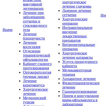
хирургическое
макулярной
лечение глаукомы
дегенерации
Лазерное лечение
Лечение при
сетчатки
Ин
заболеваниях
Хирургические
сетчатки и
операции
стекловидного
Интравитреальное
Врачи
тела
введение
Лечение
лекарственных
близорукости
препаратов
Лечение
Витреоретинальные
косоглазия
операции
Отделение
Хирургическое
терапевтической
лечение катаракты
офтальмологии
Услуги процедурного
Кабинет глазного
кабинета
протезирования
Медикаментозная
Ортокератология
терапия
(ночные линзы)
Аппаратное лечение
Лечение
Физиотерапевтическое
кератоконуса
лечение
Хирургическое
Глазопротезирование
лечение
Прием и консультация
Медицинский
врача-офтальмолога в
туризм
лаборатории