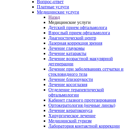
Вопрос-ответ
Платные услуги
Медицинские услуги
Назад
Медицинские услуги
Детский прием офтальмолога
Взрослый прием офтальмолога
Диагностический центр
Лазерная коррекция зрения
Лечение глаукомы
Лечение катаракты
Лечение возрастной макулярной
дегенерации
Лечение при заболеваниях сетчатки и
стекловидного тела
Лечение близорукости
Лечение косоглазия
Отделение терапевтической
офтальмологии
Кабинет глазного протезирования
Ортокератология (ночные линзы)
Лечение кератоконуса
Хирургическое лечение
Медицинский туризм
Лаборатория контактной коррекции