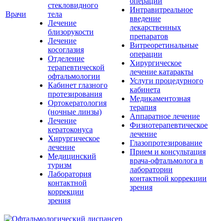
операции
стекловидного
Интравитреальное
Врачи
тела
введение
Лечение
лекарственных
близорукости
препаратов
Лечение
Витреоретинальные
косоглазия
операции
Отделение
Хирургическое
терапевтической
лечение катаракты
офтальмологии
Услуги процедурного
Кабинет глазного
кабинета
протезирования
Медикаментозная
Ортокератология
терапия
(ночные линзы)
Аппаратное лечение
Лечение
Физиотерапевтическое
кератоконуса
лечение
Хирургическое
Глазопротезирование
лечение
Прием и консультация
Медицинский
врача-офтальмолога в
туризм
лаборатории
Лаборатория
контактной коррекции
контактной
зрения
коррекции
зрения