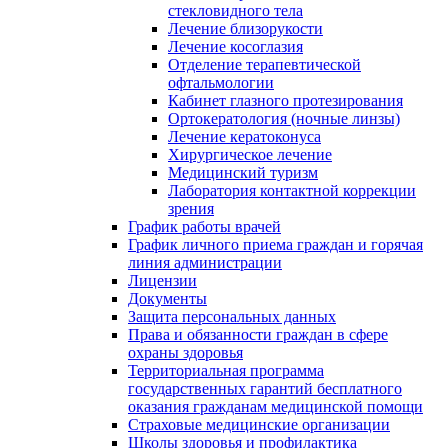
стекловидного тела
Лечение близорукости
Лечение косоглазия
Отделение терапевтической
офтальмологии
Кабинет глазного протезирования
Ортокератология (ночные линзы)
Лечение кератоконуса
Хирургическое лечение
Медицинский туризм
Лаборатория контактной коррекции
зрения
График работы врачей
График личного приема граждан и горячая
линия администрации
Лицензии
Документы
Защита персональных данных
Права и обязанности граждан в сфере
охраны здоровья
Территориальная программа
государственных гарантий бесплатного
оказания гражданам медицинской помощи
Страховые медицинские организации
Школы здоровья и профилактика