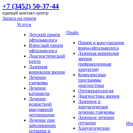
+7 (3452) 50-37-44
единый контакт-центр
Запись на прием
Услуги
Прайс
Детский прием
офтальмолога
Прием и консультация
Взрослый прием
врача-офтальмолога
офтальмолога
Лазерная коррекция
Диагностический
зрения
центр
(рефракционная
Лазерная
хирургия)
коррекция зрения
Комплексные
Лечение
программы
глаукомы
диагностики
Лечение
Ортокератология
катаракты
Диагностика зрения
Лечение
Лазерное и
возрастной
хирургическое
макулярной
лечение глаукомы
дегенерации
Лазерное лечение
Лечение при
сетчатки
Ин
заболеваниях
Хирургические
сетчатки и