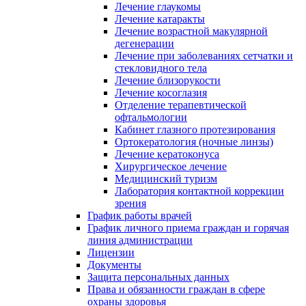
Лечение глаукомы
Лечение катаракты
Лечение возрастной макулярной
дегенерации
Лечение при заболеваниях сетчатки и
стекловидного тела
Лечение близорукости
Лечение косоглазия
Отделение терапевтической
офтальмологии
Кабинет глазного протезирования
Ортокератология (ночные линзы)
Лечение кератоконуса
Хирургическое лечение
Медицинский туризм
Лаборатория контактной коррекции
зрения
График работы врачей
График личного приема граждан и горячая
линия администрации
Лицензии
Документы
Защита персональных данных
Права и обязанности граждан в сфере
охраны здоровья