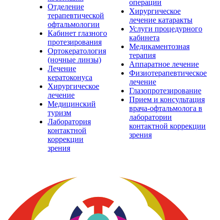
операции
Отделение
Хирургическое
терапевтической
лечение катаракты
офтальмологии
Услуги процедурного
Кабинет глазного
кабинета
протезирования
Медикаментозная
Ортокератология
терапия
(ночные линзы)
Аппаратное лечение
Лечение
Физиотерапевтическое
кератоконуса
лечение
Хирургическое
Глазопротезирование
лечение
Прием и консультация
Медицинский
врача-офтальмолога в
туризм
лаборатории
Лаборатория
контактной коррекции
контактной
зрения
коррекции
зрения