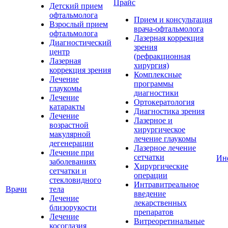
Прайс
Детский прием
офтальмолога
Прием и консультация
Взрослый прием
врача-офтальмолога
офтальмолога
Лазерная коррекция
Диагностический
зрения
центр
(рефракционная
Лазерная
хирургия)
коррекция зрения
Комплексные
Лечение
программы
глаукомы
диагностики
Лечение
Ортокератология
катаракты
Диагностика зрения
Лечение
Лазерное и
возрастной
хирургическое
макулярной
лечение глаукомы
дегенерации
Лазерное лечение
Лечение при
сетчатки
Ин
заболеваниях
Хирургические
сетчатки и
операции
стекловидного
Интравитреальное
Врачи
тела
введение
Лечение
лекарственных
близорукости
препаратов
Лечение
Витреоретинальные
косоглазия