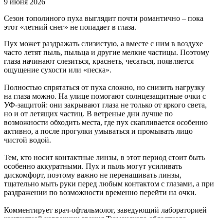
9 июня 2026
Сезон тополиного пуха выглядит почти романтично – пока
этот «летний снег» не попадает в глаза.
Пух может раздражать слизистую, а вместе с ним в воздухе
часто летят пыль, пыльца и другие мелкие частицы. Поэтому
глаза начинают слезиться, краснеть, чесаться, появляется
ощущение сухости или «песка».
Полностью спрятаться от пуха сложно, но снизить нагрузку
на глаза можно. На улице помогают солнцезащитные очки с
УФ-защитой: они закрывают глаза не только от яркого света,
но и от летящих частиц. В ветреные дни лучше по
возможности обходить места, где пух скапливается особенно
активно, а после прогулки умываться и промывать лицо
чистой водой.
Тем, кто носит контактные линзы, в этот период стоит быть
особенно аккуратными. Пух и пыль могут усиливать
дискомфорт, поэтому важно не перенашивать линзы,
тщательно мыть руки перед любым контактом с глазами, а при
раздражении по возможности временно перейти на очки.
Комментирует врач-офтальмолог, заведующий лабораторией