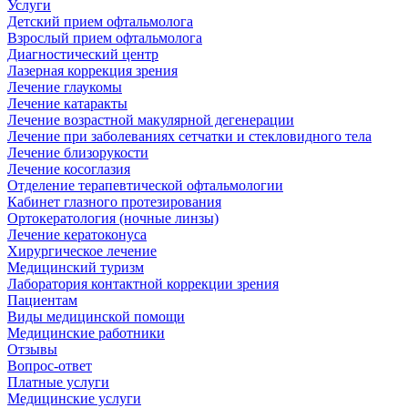
Услуги
Детский прием офтальмолога
Взрослый прием офтальмолога
Диагностический центр
Лазерная коррекция зрения
Лечение глаукомы
Лечение катаракты
Лечение возрастной макулярной дегенерации
Лечение при заболеваниях сетчатки и стекловидного тела
Лечение близорукости
Лечение косоглазия
Отделение терапевтической офтальмологии
Кабинет глазного протезирования
Ортокератология (ночные линзы)
Лечение кератоконуса
Хирургическое лечение
Медицинский туризм
Лаборатория контактной коррекции зрения
Пациентам
Виды медицинской помощи
Медицинские работники
Отзывы
Вопрос-ответ
Платные услуги
Медицинские услуги