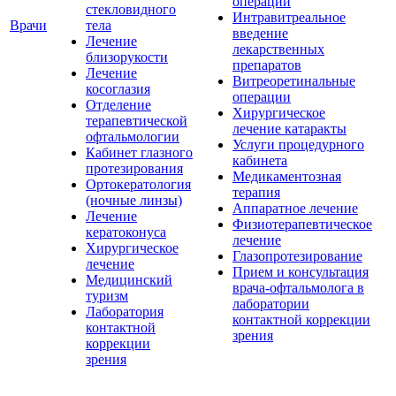
операции
стекловидного
Интравитреальное
Врачи
тела
введение
Лечение
лекарственных
близорукости
препаратов
Лечение
Витреоретинальные
косоглазия
операции
Отделение
Хирургическое
терапевтической
лечение катаракты
офтальмологии
Услуги процедурного
Кабинет глазного
кабинета
протезирования
Медикаментозная
Ортокератология
терапия
(ночные линзы)
Аппаратное лечение
Лечение
Физиотерапевтическое
кератоконуса
лечение
Хирургическое
Глазопротезирование
лечение
Прием и консультация
Медицинский
врача-офтальмолога в
туризм
лаборатории
Лаборатория
контактной коррекции
контактной
зрения
коррекции
зрения