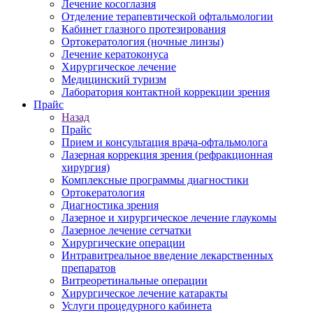
Лечение косоглазия
Отделение терапевтической офтальмологии
Кабинет глазного протезирования
Ортокератология (ночные линзы)
Лечение кератоконуса
Хирургическое лечение
Медицинский туризм
Лаборатория контактной коррекции зрения
Прайс
Назад
Прайс
Прием и консультация врача-офтальмолога
Лазерная коррекция зрения (рефракционная
хирургия)
Комплексные программы диагностики
Ортокератология
Диагностика зрения
Лазерное и хирургическое лечение глаукомы
Лазерное лечение сетчатки
Хирургические операции
Интравитреальное введение лекарственных
препаратов
Витреоретинальные операции
Хирургическое лечение катаракты
Услуги процедурного кабинета