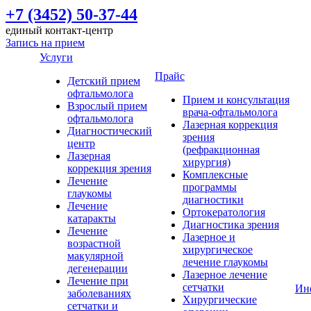
+7 (3452) 50-37-44
единый контакт-центр
Запись на прием
Услуги
Прайс
Детский прием
офтальмолога
Прием и консультация
Взрослый прием
врача-офтальмолога
офтальмолога
Лазерная коррекция
Диагностический
зрения
центр
(рефракционная
Лазерная
хирургия)
коррекция зрения
Комплексные
Лечение
программы
глаукомы
диагностики
Лечение
Ортокератология
катаракты
Диагностика зрения
Лечение
Лазерное и
возрастной
хирургическое
макулярной
лечение глаукомы
дегенерации
Лазерное лечение
Лечение при
сетчатки
Ин
заболеваниях
Хирургические
сетчатки и