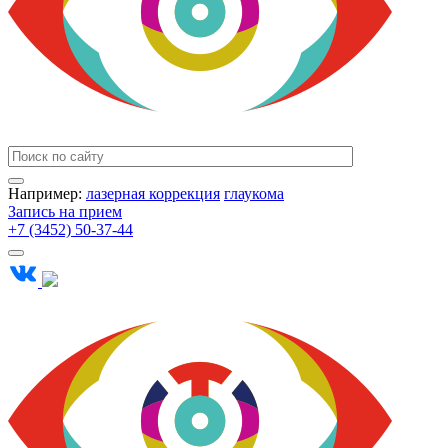
Например:
лазерная коррекция
глаукома
Запись на прием
+7 (3452) 50-37-44