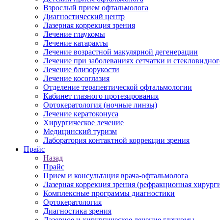
Взрослый прием офтальмолога
Диагностический центр
Лазерная коррекция зрения
Лечение глаукомы
Лечение катаракты
Лечение возрастной макулярной дегенерации
Лечение при заболеваниях сетчатки и стекловидног
Лечение близорукости
Лечение косоглазия
Отделение терапевтической офтальмологии
Кабинет глазного протезирования
Ортокератология (ночные линзы)
Лечение кератоконуса
Хирургическое лечение
Медицинский туризм
Лаборатория контактной коррекции зрения
Прайс
Назад
Прайс
Прием и консультация врача-офтальмолога
Лазерная коррекция зрения (рефракционная хирурги
Комплексные программы диагностики
Ортокератология
Диагностика зрения
Лазерное и хирургическое лечение глаукомы