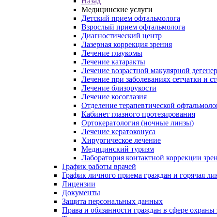
Назад
Медицинские услуги
Детский прием офтальмолога
Взрослый прием офтальмолога
Диагностический центр
Лазерная коррекция зрения
Лечение глаукомы
Лечение катаракты
Лечение возрастной макулярной дегене
Лечение при заболеваниях сетчатки и с
Лечение близорукости
Лечение косоглазия
Отделение терапевтической офтальмоло
Кабинет глазного протезирования
Ортокератология (ночные линзы)
Лечение кератоконуса
Хирургическое лечение
Медицинский туризм
Лаборатория контактной коррекции зре
График работы врачей
График личного приема граждан и горячая л
Лицензии
Документы
Защита персональных данных
Права и обязанности граждан в сфере охраны 