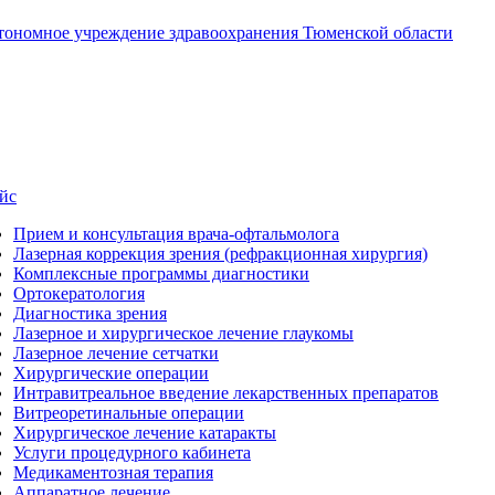
втономное учреждение здравоохранения Тюменской области
йс
Прием и консультация врача-офтальмолога
Лазерная коррекция зрения (рефракционная хирургия)
Комплексные программы диагностики
Ортокератология
Диагностика зрения
Лазерное и хирургическое лечение глаукомы
Лазерное лечение сетчатки
Хирургические операции
Интравитреальное введение лекарственных препаратов
Витреоретинальные операции
Хирургическое лечение катаракты
Услуги процедурного кабинета
Медикаментозная терапия
Аппаратное лечение