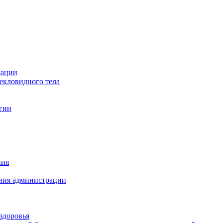
рации
текловидного тела
гии
ния
иния администрации
здоровья