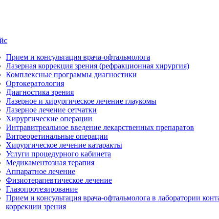
йс
Прием и консультация врача-офтальмолога
Лазерная коррекция зрения (рефракционная хирургия)
Комплексные программы диагностики
Ортокератология
Диагностика зрения
Лазерное и хирургическое лечение глаукомы
Лазерное лечение сетчатки
Хирургические операции
Интравитреальное введение лекарственных препаратов
Витреоретинальные операции
Хирургическое лечение катаракты
Услуги процедурного кабинета
Медикаментозная терапия
Аппаратное лечение
Физиотерапевтическое лечение
Глазопротезирование
Прием и консультация врача-офтальмолога в лаборатории конт
коррекции зрения