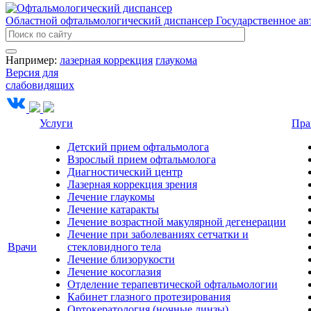
Областной офтальмологический диспансер
Государственное а
Например:
лазерная коррекция
глаукома
Версия для
слабовидящих
Услуги
Пра
Детский прием офтальмолога
Взрослый прием офтальмолога
Диагностический центр
Лазерная коррекция зрения
Лечение глаукомы
Лечение катаракты
Лечение возрастной макулярной дегенерации
Лечение при заболеваниях сетчатки и
Врачи
стекловидного тела
Лечение близорукости
Лечение косоглазия
Отделение терапевтической офтальмологии
Кабинет глазного протезирования
Ортокератология (ночные линзы)