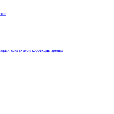
атов
атории контактной коррекции зрения