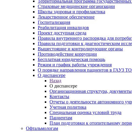
Территориальная программа государственных
Страховые медицинские организации
Школы здоровья и профилактика
Лекарственное обеспечение
Госпитализация
Реабилитация инвалидов
Проект доступная среда
Правила внутреннего распорядка для потреби
Правила подготовки к диагностическим иссл
Вышестоящие и контролирующие органы
Противодействие коррупции
Бесплатная юридическая помощь
Режим и график работы учреждения
О порядке направления пациентов в ГАУЗ ТО
О диспансере
Назад
О диспансере
Организационная структура, документы
Контакты
Отчеты о деятельности автономного уч
Учетная политика
Специальная оценка условий труда
Пациентам
План подготовки к отопительному пери
Офтальмологам