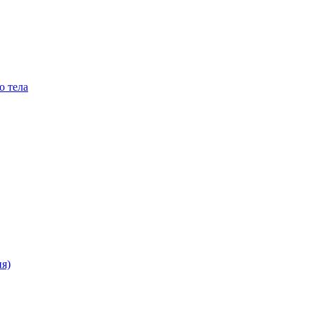
о тела
я)