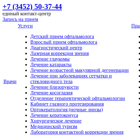
+7 (3452) 50-37-44
единый контакт-центр
Запись на прием
Услуги
Пра
Детский прием офтальмолога
Взрослый прием офтальмолога
Диагностический центр
Лазерная коррекция зрения
Лечение глаукомы
Лечение катаракты
Лечение возрастной макулярной дегенерации
Лечение при заболеваниях сетчатки и
Врачи
стекловидного тела
Лечение близорукости
Лечение косоглазия
Отделение терапевтической офтальмологии
Кабинет глазного протезирования
Ортокератология (ночные линзы)
Лечение кератоконуса
Хирургическое лечение
Медицинский туризм
Лаборатория контактной коррекции зрения