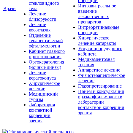
операции
стекловидного
Интравитреальное
Врачи
тела
введение
Лечение
лекарственных
близорукости
препаратов
Лечение
Витреоретинальные
косоглазия
операции
Отделение
Хирургическое
терапевтической
лечение катаракты
офтальмологии
Услуги процедурного
Кабинет глазного
кабинета
протезирования
Медикаментозная
Ортокератология
терапия
(ночные линзы)
Аппаратное лечение
Лечение
Физиотерапевтическое
кератоконуса
лечение
Хирургическое
Глазопротезирование
лечение
Прием и консультация
Медицинский
врача-офтальмолога в
туризм
лаборатории
Лаборатория
контактной коррекции
контактной
зрения
коррекции
зрения