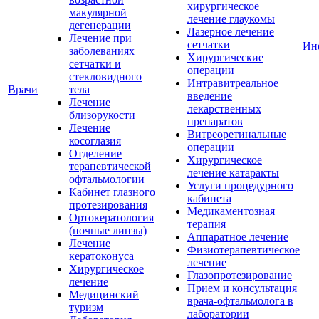
хирургическое
макулярной
лечение глаукомы
дегенерации
Лазерное лечение
Лечение при
сетчатки
Ин
заболеваниях
Хирургические
сетчатки и
операции
стекловидного
Интравитреальное
Врачи
тела
введение
Лечение
лекарственных
близорукости
препаратов
Лечение
Витреоретинальные
косоглазия
операции
Отделение
Хирургическое
терапевтической
лечение катаракты
офтальмологии
Услуги процедурного
Кабинет глазного
кабинета
протезирования
Медикаментозная
Ортокератология
терапия
(ночные линзы)
Аппаратное лечение
Лечение
Физиотерапевтическое
кератоконуса
лечение
Хирургическое
Глазопротезирование
лечение
Прием и консультация
Медицинский
врача-офтальмолога в
туризм
лаборатории