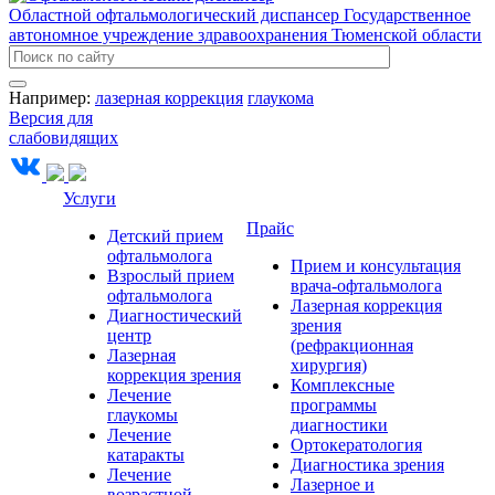
Областной офтальмологический диспансер
Государственное
автономное учреждение здравоохранения Тюменской области
Например:
лазерная коррекция
глаукома
Версия для
слабовидящих
Услуги
Прайс
Детский прием
офтальмолога
Прием и консультация
Взрослый прием
врача-офтальмолога
офтальмолога
Лазерная коррекция
Диагностический
зрения
центр
(рефракционная
Лазерная
хирургия)
коррекция зрения
Комплексные
Лечение
программы
глаукомы
диагностики
Лечение
Ортокератология
катаракты
Диагностика зрения
Лечение
Лазерное и
возрастной