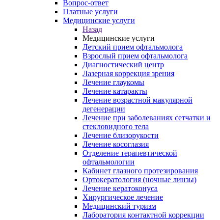
Вопрос-ответ
Платные услуги
Медицинские услуги
Назад
Медицинские услуги
Детский прием офтальмолога
Взрослый прием офтальмолога
Диагностический центр
Лазерная коррекция зрения
Лечение глаукомы
Лечение катаракты
Лечение возрастной макулярной
дегенерации
Лечение при заболеваниях сетчатки и
стекловидного тела
Лечение близорукости
Лечение косоглазия
Отделение терапевтической
офтальмологии
Кабинет глазного протезирования
Ортокератология (ночные линзы)
Лечение кератоконуса
Хирургическое лечение
Медицинский туризм
Лаборатория контактной коррекции