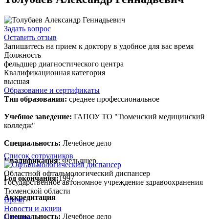
Задать вопрос
Оставить отзыв
Запишитесь на прием к доктору в удобное для вас время
Должность
фельдшер диагностического центра
Квалификационная категория
высшая
Образование и сертификаты
Тип образования:
среднее профессиональное
Учебное заведение:
ГАПОУ ТО "Тюменский медицинский
колледж"
Специальность:
Лечебное дело
Список сотрудников
Квалификация
: Фельдшер
Областной офтальмологический диспансер
Год окончания:
1997
Государственное автономное учреждение здравоохранения
Тюменской области
Аккредитация
Врачи
Новости и акции
Специальность:
Лечебное дело
Отзывы