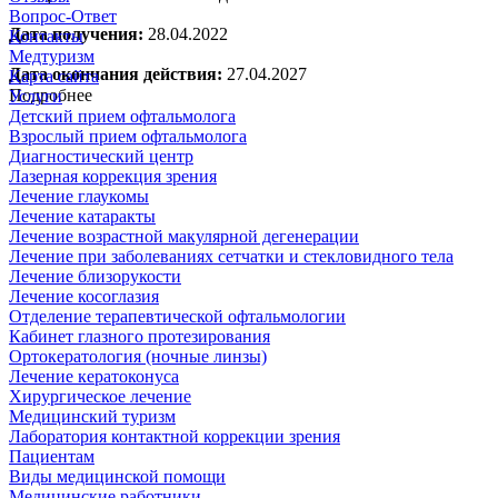
Вопрос-Ответ
Дата получения:
28.04.2022
Контакты
Медтуризм
Дата окончания действия:
27.04.2027
Карта сайта
Подробнее
Услуги
Детский прием офтальмолога
Взрослый прием офтальмолога
Диагностический центр
Лазерная коррекция зрения
Лечение глаукомы
Лечение катаракты
Лечение возрастной макулярной дегенерации
Лечение при заболеваниях сетчатки и стекловидного тела
Лечение близорукости
Лечение косоглазия
Отделение терапевтической офтальмологии
Кабинет глазного протезирования
Ортокератология (ночные линзы)
Лечение кератоконуса
Хирургическое лечение
Медицинский туризм
Лаборатория контактной коррекции зрения
Пациентам
Виды медицинской помощи
Медицинские работники