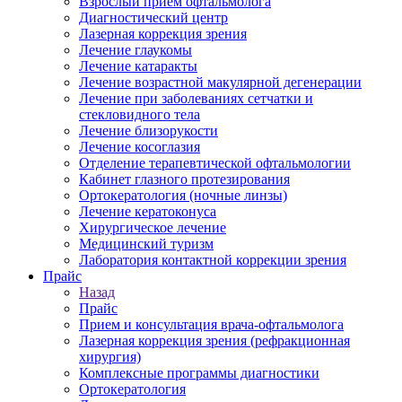
Взрослый прием офтальмолога
Диагностический центр
Лазерная коррекция зрения
Лечение глаукомы
Лечение катаракты
Лечение возрастной макулярной дегенерации
Лечение при заболеваниях сетчатки и
стекловидного тела
Лечение близорукости
Лечение косоглазия
Отделение терапевтической офтальмологии
Кабинет глазного протезирования
Ортокератология (ночные линзы)
Лечение кератоконуса
Хирургическое лечение
Медицинский туризм
Лаборатория контактной коррекции зрения
Прайс
Назад
Прайс
Прием и консультация врача-офтальмолога
Лазерная коррекция зрения (рефракционная
хирургия)
Комплексные программы диагностики
Ортокератология