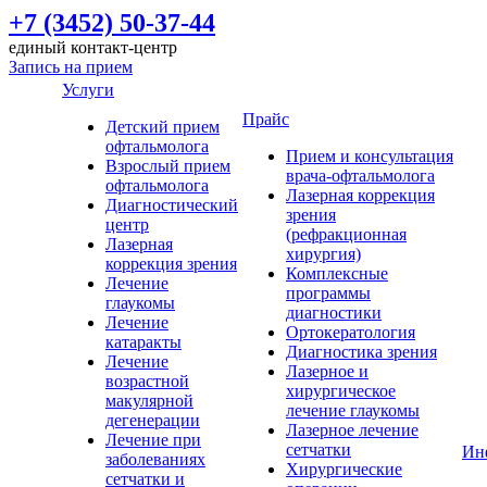
+7 (3452) 50-37-44
единый контакт-центр
Запись на прием
Услуги
Прайс
Детский прием
офтальмолога
Прием и консультация
Взрослый прием
врача-офтальмолога
офтальмолога
Лазерная коррекция
Диагностический
зрения
центр
(рефракционная
Лазерная
хирургия)
коррекция зрения
Комплексные
Лечение
программы
глаукомы
диагностики
Лечение
Ортокератология
катаракты
Диагностика зрения
Лечение
Лазерное и
возрастной
хирургическое
макулярной
лечение глаукомы
дегенерации
Лазерное лечение
Лечение при
сетчатки
Ин
заболеваниях
Хирургические
сетчатки и