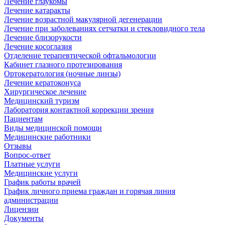
Лечение глаукомы
Лечение катаракты
Лечение возрастной макулярной дегенерации
Лечение при заболеваниях сетчатки и стекловидного тела
Лечение близорукости
Лечение косоглазия
Отделение терапевтической офтальмологии
Кабинет глазного протезирования
Ортокератология (ночные линзы)
Лечение кератоконуса
Хирургическое лечение
Медицинский туризм
Лаборатория контактной коррекции зрения
Пациентам
Виды медицинской помощи
Медицинские работники
Отзывы
Вопрос-ответ
Платные услуги
Медицинские услуги
График работы врачей
График личного приема граждан и горячая линия
администрации
Лицензии
Документы