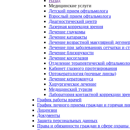
Назад
Медицинские услуги
Детский прием офтальмолога
Взрослый прием офтальмолога
Диагностический центр
Лазерная коррекция зрения
Лечение глаукомы
Лечение катаракты
Лечение возрастной макулярной дегене
Лечение при заболеваниях сетчатки и с
Лечение близорукости
Лечение косоглазия
Отделение терапевтической офтальмоло
Кабинет глазного протезирования
Ортокератология (ночные линзы)
Лечение кератоконуса
Хирургическое лечение
Медицинский туризм
Лаборатория контактной коррекции зре
График работы врачей
График личного приема граждан и горячая л
Лицензии
Документы
Защита персональных данных
Права и обязанности граждан в сфере охраны 