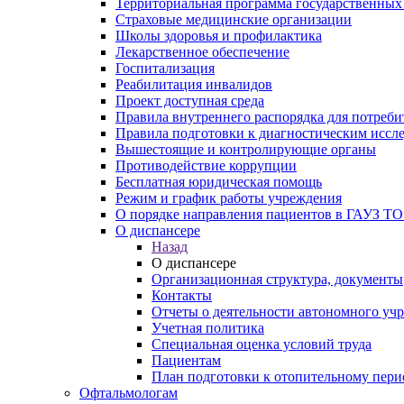
Территориальная программа государственных
Страховые медицинские организации
Школы здоровья и профилактика
Лекарственное обеспечение
Госпитализация
Реабилитация инвалидов
Проект доступная среда
Правила внутреннего распорядка для потреби
Правила подготовки к диагностическим иссл
Вышестоящие и контролирующие органы
Противодействие коррупции
Бесплатная юридическая помощь
Режим и график работы учреждения
О порядке направления пациентов в ГАУЗ ТО
О диспансере
Назад
О диспансере
Организационная структура, документы
Контакты
Отчеты о деятельности автономного уч
Учетная политика
Специальная оценка условий труда
Пациентам
План подготовки к отопительному пери
Офтальмологам