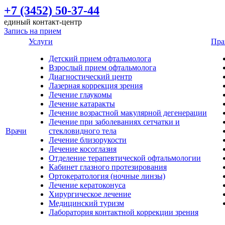
+7 (3452) 50-37-44
единый контакт-центр
Запись на прием
Услуги
Пра
Детский прием офтальмолога
Взрослый прием офтальмолога
Диагностический центр
Лазерная коррекция зрения
Лечение глаукомы
Лечение катаракты
Лечение возрастной макулярной дегенерации
Лечение при заболеваниях сетчатки и
Врачи
стекловидного тела
Лечение близорукости
Лечение косоглазия
Отделение терапевтической офтальмологии
Кабинет глазного протезирования
Ортокератология (ночные линзы)
Лечение кератоконуса
Хирургическое лечение
Медицинский туризм
Лаборатория контактной коррекции зрения