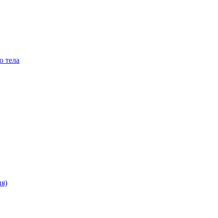
о тела
я)