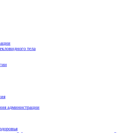
рации
текловидного тела
гии
ния
иния администрации
здоровья