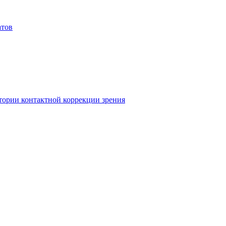
атов
атории контактной коррекции зрения