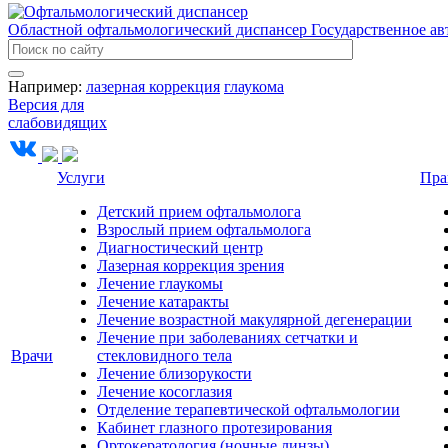
Областной офтальмологический диспансер
Государственное а
Например:
лазерная коррекция
глаукома
Версия для
слабовидящих
Услуги
Пра
Детский прием офтальмолога
Взрослый прием офтальмолога
Диагностический центр
Лазерная коррекция зрения
Лечение глаукомы
Лечение катаракты
Лечение возрастной макулярной дегенерации
Лечение при заболеваниях сетчатки и
Врачи
стекловидного тела
Лечение близорукости
Лечение косоглазия
Отделение терапевтической офтальмологии
Кабинет глазного протезирования
Ортокератология (ночные линзы)