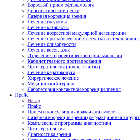
Взрослый прием офтальмолога
Диагностический центр
Лазерная коррекция зрения
Лечение глаукомы
Лечение катаракты
Лечение возрастной макулярной дегенерации
Лечение при заболеваниях сетчатки и стекловидног
Лечение близорукости
Лечение косоглазия
Отделение терапевтической офтальмологии
Кабинет глазного протезирования
Ортокератология (ночные линзы)
Лечение кератоконуса
Хирургическое лечение
Медицинский туризм
Лаборатория контактной коррекции зрения
Прайс
Назад
Прайс
Прием и консультация врача-офтальмолога
Лазерная коррекция зрения (рефракционная хирурги
Комплексные программы диагностики
Ортокератология
Диагностика зрения
Лазерное и хирургическое лечение глаукомы