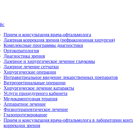
йс
Прием и консультация врача-офтальмолога
Лазерная коррекция зрения (рефракционная хирургия)
Комплексные программы диагностики
Ортокератология
Диагностика зрения
Лазерное и хирургическое лечение глаукомы
Лазерное лечение сетчатки
Хирургические операции
Интравитреальное введение лекарственных препаратов
Витреоретинальные операции
Хирургическое лечение катаракты
Услуги процедурного кабинета
Медикаментозная терапия
Аппаратное лечение
Физиотерапевтическое лечение
Глазопротезирование
Прием и консультация врача-офтальмолога в лаборатории конт
коррекции зрения