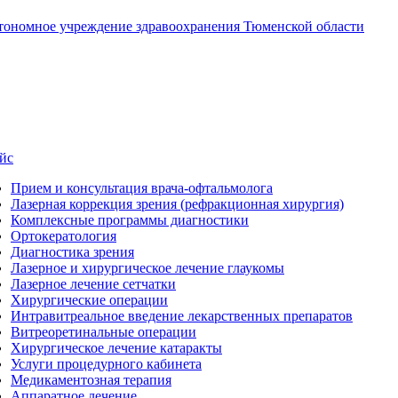
втономное учреждение здравоохранения Тюменской области
йс
Прием и консультация врача-офтальмолога
Лазерная коррекция зрения (рефракционная хирургия)
Комплексные программы диагностики
Ортокератология
Диагностика зрения
Лазерное и хирургическое лечение глаукомы
Лазерное лечение сетчатки
Хирургические операции
Интравитреальное введение лекарственных препаратов
Витреоретинальные операции
Хирургическое лечение катаракты
Услуги процедурного кабинета
Медикаментозная терапия
Аппаратное лечение