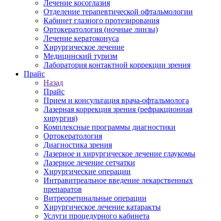
Лечение косоглазия
Отделение терапевтической офтальмологии
Кабинет глазного протезирования
Ортокератология (ночные линзы)
Лечение кератоконуса
Хирургическое лечение
Медицинский туризм
Лаборатория контактной коррекции зрения
Прайс
Назад
Прайс
Прием и консультация врача-офтальмолога
Лазерная коррекция зрения (рефракционная
хирургия)
Комплексные программы диагностики
Ортокератология
Диагностика зрения
Лазерное и хирургическое лечение глаукомы
Лазерное лечение сетчатки
Хирургические операции
Интравитреальное введение лекарственных
препаратов
Витреоретинальные операции
Хирургическое лечение катаракты
Услуги процедурного кабинета