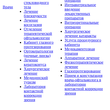
операции
стекловидного
Интравитреальное
Врачи
тела
введение
Лечение
лекарственных
близорукости
препаратов
Лечение
Витреоретинальные
косоглазия
операции
Отделение
Хирургическое
терапевтической
лечение катаракты
офтальмологии
Услуги процедурного
Кабинет глазного
кабинета
протезирования
Медикаментозная
Ортокератология
терапия
(ночные линзы)
Аппаратное лечение
Лечение
Физиотерапевтическое
кератоконуса
лечение
Хирургическое
Глазопротезирование
лечение
Прием и консультация
Медицинский
врача-офтальмолога в
туризм
лаборатории
Лаборатория
контактной коррекции
контактной
зрения
коррекции
зрения