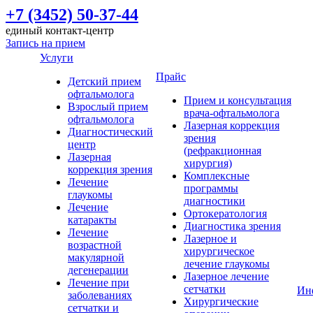
+7 (3452) 50-37-44
единый контакт-центр
Запись на прием
Услуги
Прайс
Детский прием
офтальмолога
Прием и консультация
Взрослый прием
врача-офтальмолога
офтальмолога
Лазерная коррекция
Диагностический
зрения
центр
(рефракционная
Лазерная
хирургия)
коррекция зрения
Комплексные
Лечение
программы
глаукомы
диагностики
Лечение
Ортокератология
катаракты
Диагностика зрения
Лечение
Лазерное и
возрастной
хирургическое
макулярной
лечение глаукомы
дегенерации
Лазерное лечение
Лечение при
сетчатки
Ин
заболеваниях
Хирургические
сетчатки и