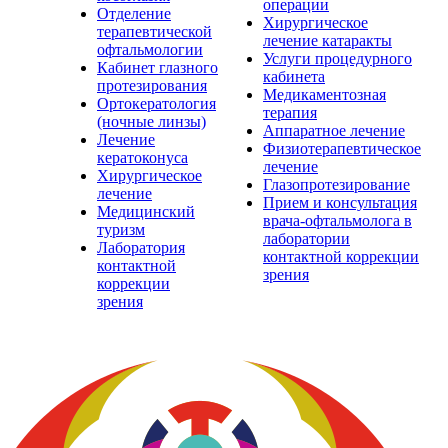
операции
Отделение
Хирургическое
терапевтической
лечение катаракты
офтальмологии
Услуги процедурного
Кабинет глазного
кабинета
протезирования
Медикаментозная
Ортокератология
терапия
(ночные линзы)
Аппаратное лечение
Лечение
Физиотерапевтическое
кератоконуса
лечение
Хирургическое
Глазопротезирование
лечение
Прием и консультация
Медицинский
врача-офтальмолога в
туризм
лаборатории
Лаборатория
контактной коррекции
контактной
зрения
коррекции
зрения