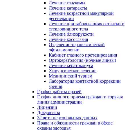
Лечение глаукомы
Лечение катаракты
Лечение возрастной макулярной
дегенерации
Лечение при заболеваниях сетчатки и
стекловидного тела
Лечение близорукости
Лечение косоглазия
Отделение терапевтической
офтальмологии
Кабинет глазного протезирования
Ортокератология (ночные линзы)
Лечение кератоконуса
Хирургическое лечение
Медицинский туризм
Лаборатория контактной коррекции
зрения
График работы врачей
График личного приема граждан и горячая
линия администрации
Лицензии
Документы
Защита персональных данных
Права и обязанности граждан в сфере
охраны здоровья