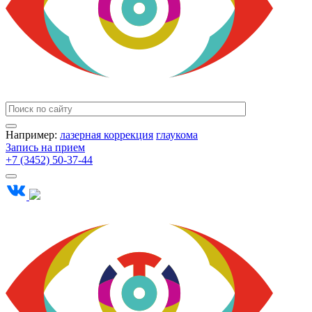
Например:
лазерная коррекция
глаукома
Запись на прием
+7 (3452) 50-37-44