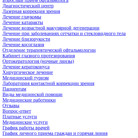
Взрослый прием офтальмолога
Диагностический центр
Лазерная коррекция зрения
Лечение глаукомы
Лечение катаракты
Лечение возрастной макулярной дегенерации
Лечение при заболеваниях сетчатки и стекловидного тела
Лечение близорукости
Лечение косоглазия
Отделение терапевтической офтальмологии
Кабинет глазного протезирования
Ортокератология (ночные линзы)
Лечение кератоконуса
Хирургическое лечение
Медицинский туризм
Лаборатория контактной коррекции зрения
Пациентам
Виды медицинской помощи
Медицинские работники
Отзывы
Вопрос-ответ
Платные услуги
Медицинские услуги
График работы врачей
График личного приема граждан и горячая линия