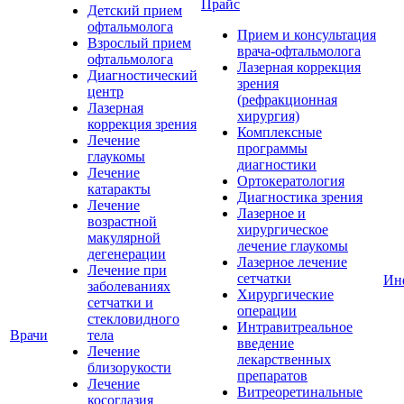
Прайс
Детский прием
офтальмолога
Прием и консультация
Взрослый прием
врача-офтальмолога
офтальмолога
Лазерная коррекция
Диагностический
зрения
центр
(рефракционная
Лазерная
хирургия)
коррекция зрения
Комплексные
Лечение
программы
глаукомы
диагностики
Лечение
Ортокератология
катаракты
Диагностика зрения
Лечение
Лазерное и
возрастной
хирургическое
макулярной
лечение глаукомы
дегенерации
Лазерное лечение
Лечение при
сетчатки
Ин
заболеваниях
Хирургические
сетчатки и
операции
стекловидного
Интравитреальное
Врачи
тела
введение
Лечение
лекарственных
близорукости
препаратов
Лечение
Витреоретинальные
косоглазия