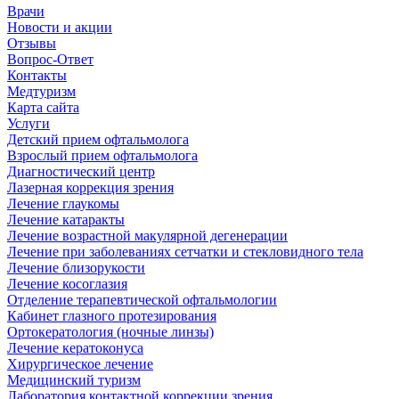
Врачи
Новости и акции
Отзывы
Вопрос-Ответ
Контакты
Медтуризм
Карта сайта
Услуги
Детский прием офтальмолога
Взрослый прием офтальмолога
Диагностический центр
Лазерная коррекция зрения
Лечение глаукомы
Лечение катаракты
Лечение возрастной макулярной дегенерации
Лечение при заболеваниях сетчатки и стекловидного тела
Лечение близорукости
Лечение косоглазия
Отделение терапевтической офтальмологии
Кабинет глазного протезирования
Ортокератология (ночные линзы)
Лечение кератоконуса
Хирургическое лечение
Медицинский туризм
Лаборатория контактной коррекции зрения