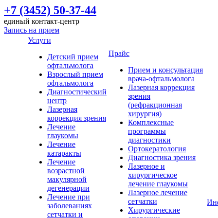
+7 (3452) 50-37-44
единый контакт-центр
Запись на прием
Услуги
Прайс
Детский прием
офтальмолога
Прием и консультация
Взрослый прием
врача-офтальмолога
офтальмолога
Лазерная коррекция
Диагностический
зрения
центр
(рефракционная
Лазерная
хирургия)
коррекция зрения
Комплексные
Лечение
программы
глаукомы
диагностики
Лечение
Ортокератология
катаракты
Диагностика зрения
Лечение
Лазерное и
возрастной
хирургическое
макулярной
лечение глаукомы
дегенерации
Лазерное лечение
Лечение при
сетчатки
Ин
заболеваниях
Хирургические
сетчатки и