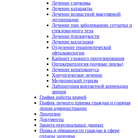
Лечение глаукомы
Лечение катаракты
Лечение возрастной макулярной
дегенерации
Лечение при заболеваниях сетчатки и
стекловидного тела
Лечение близорукости
Лечение косоглазия
Отделение терапевтической
офтальмологии
Кабинет глазного протезирования
Ортокератология (ночные линзы)
Лечение кератоконуса
Хирургическое лечение
Медицинский туризм
Лаборатория контактной коррекции
зрения
График работы врачей
График личного приема граждан и горячая
линия администрации
Лицензии
Документы
Защита персональных данных
Права и обязанности граждан в сфере
охраны здоровья