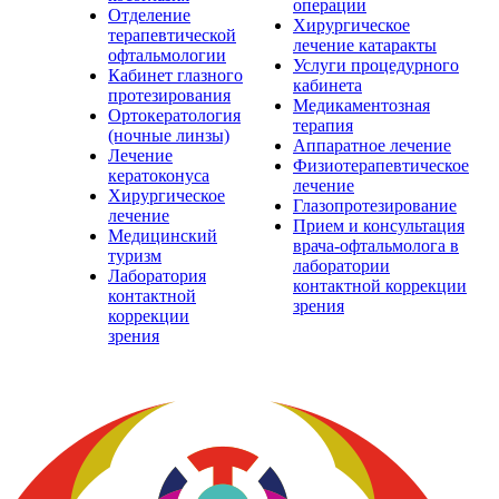
операции
Отделение
Хирургическое
терапевтической
лечение катаракты
офтальмологии
Услуги процедурного
Кабинет глазного
кабинета
протезирования
Медикаментозная
Ортокератология
терапия
(ночные линзы)
Аппаратное лечение
Лечение
Физиотерапевтическое
кератоконуса
лечение
Хирургическое
Глазопротезирование
лечение
Прием и консультация
Медицинский
врача-офтальмолога в
туризм
лаборатории
Лаборатория
контактной коррекции
контактной
зрения
коррекции
зрения