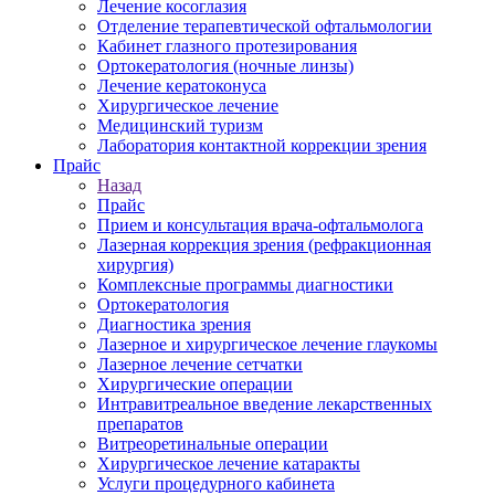
Лечение косоглазия
Отделение терапевтической офтальмологии
Кабинет глазного протезирования
Ортокератология (ночные линзы)
Лечение кератоконуса
Хирургическое лечение
Медицинский туризм
Лаборатория контактной коррекции зрения
Прайс
Назад
Прайс
Прием и консультация врача-офтальмолога
Лазерная коррекция зрения (рефракционная
хирургия)
Комплексные программы диагностики
Ортокератология
Диагностика зрения
Лазерное и хирургическое лечение глаукомы
Лазерное лечение сетчатки
Хирургические операции
Интравитреальное введение лекарственных
препаратов
Витреоретинальные операции
Хирургическое лечение катаракты
Услуги процедурного кабинета