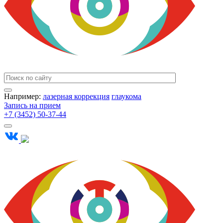
Например:
лазерная коррекция
глаукома
Запись на прием
+7 (3452) 50-37-44