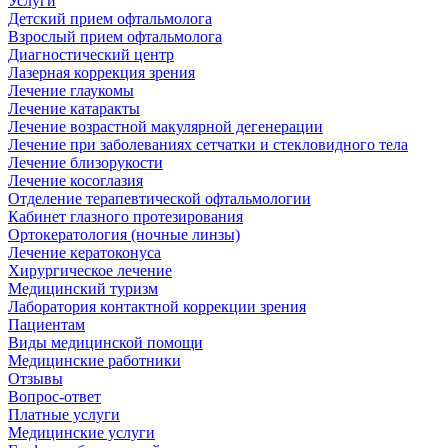
Услуги
Детский прием офтальмолога
Взрослый прием офтальмолога
Диагностический центр
Лазерная коррекция зрения
Лечение глаукомы
Лечение катаракты
Лечение возрастной макулярной дегенерации
Лечение при заболеваниях сетчатки и стекловидного тела
Лечение близорукости
Лечение косоглазия
Отделение терапевтической офтальмологии
Кабинет глазного протезирования
Ортокератология (ночные линзы)
Лечение кератоконуса
Хирургическое лечение
Медицинский туризм
Лаборатория контактной коррекции зрения
Пациентам
Виды медицинской помощи
Медицинские работники
Отзывы
Вопрос-ответ
Платные услуги
Медицинские услуги