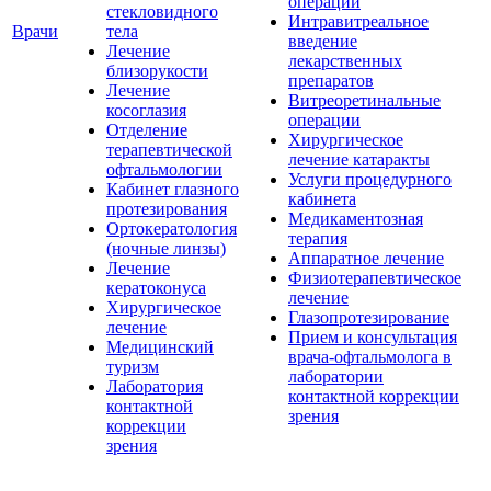
операции
стекловидного
Интравитреальное
Врачи
тела
введение
Лечение
лекарственных
близорукости
препаратов
Лечение
Витреоретинальные
косоглазия
операции
Отделение
Хирургическое
терапевтической
лечение катаракты
офтальмологии
Услуги процедурного
Кабинет глазного
кабинета
протезирования
Медикаментозная
Ортокератология
терапия
(ночные линзы)
Аппаратное лечение
Лечение
Физиотерапевтическое
кератоконуса
лечение
Хирургическое
Глазопротезирование
лечение
Прием и консультация
Медицинский
врача-офтальмолога в
туризм
лаборатории
Лаборатория
контактной коррекции
контактной
зрения
коррекции
зрения