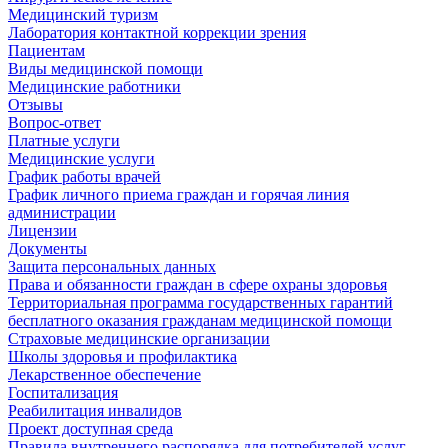
Медицинский туризм
Лаборатория контактной коррекции зрения
Пациентам
Виды медицинской помощи
Медицинские работники
Отзывы
Вопрос-ответ
Платные услуги
Медицинские услуги
График работы врачей
График личного приема граждан и горячая линия
администрации
Лицензии
Документы
Защита персональных данных
Права и обязанности граждан в сфере охраны здоровья
Территориальная программа государственных гарантий
бесплатного оказания гражданам медицинской помощи
Страховые медицинские организации
Школы здоровья и профилактика
Лекарственное обеспечение
Госпитализация
Реабилитация инвалидов
Проект доступная среда
Правила внутреннего распорядка для потребителей услуг