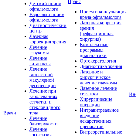
Прайс
Детский прием
офтальмолога
Прием и консультация
Взрослый прием
врача-офтальмолога
офтальмолога
Лазерная коррекция
Диагностический
зрения
центр
(рефракционная
Лазерная
хирургия)
коррекция зрения
Комплексные
Лечение
программы
глаукомы
диагностики
Лечение
Ортокератология
катаракты
Диагностика зрения
Лечение
Лазерное и
возрастной
хирургическое
макулярной
лечение глаукомы
дегенерации
Лазерное лечение
Лечение при
сетчатки
Ин
заболеваниях
Хирургические
сетчатки и
операции
стекловидного
Интравитреальное
Врачи
тела
введение
Лечение
лекарственных
близорукости
препаратов
Лечение
Витреоретинальные
косоглазия