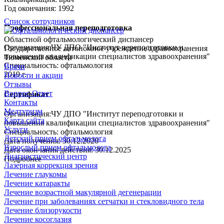
Год окончания: 1992
Список сотрудников
Профессиональная переподготовка
Областной офтальмологический диспансер
Организация:ЧУ ДПО "Институт переподготовки и
Государственное автономное учреждение здравоохранения
повышения квалификации специалистов здравоохранения"
Тюменской области
Специальность: офтальмология
Врачи
2019 г.
Новости и акции
Отзывы
Вопрос-Ответ
Сертификат
Контакты
Медтуризм
Организация:ЧУ ДПО "Институт переподготовки и
Карта сайта
повышения квалификации специалистов здравоохранения"
Услуги
Специальность: офтальмология
Детский прием офтальмолога
Дата получения: 30.12.2020
Взрослый прием офтальмолога
Дата окончания действия: 30.12.2025
Диагностический центр
Подробнее
Лазерная коррекция зрения
Лечение глаукомы
Лечение катаракты
Лечение возрастной макулярной дегенерации
Лечение при заболеваниях сетчатки и стекловидного тела
Лечение близорукости
Лечение косоглазия