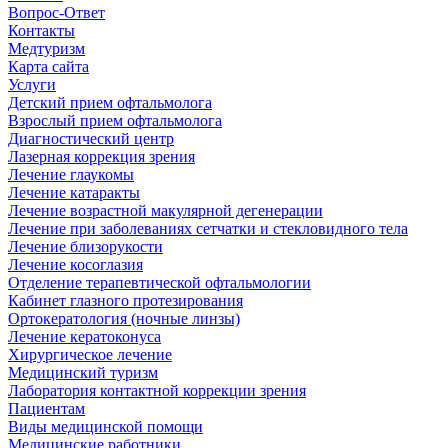
Вопрос-Ответ
Контакты
Медтуризм
Карта сайта
Услуги
Детский прием офтальмолога
Взрослый прием офтальмолога
Диагностический центр
Лазерная коррекция зрения
Лечение глаукомы
Лечение катаракты
Лечение возрастной макулярной дегенерации
Лечение при заболеваниях сетчатки и стекловидного тела
Лечение близорукости
Лечение косоглазия
Отделение терапевтической офтальмологии
Кабинет глазного протезирования
Ортокератология (ночные линзы)
Лечение кератоконуса
Хирургическое лечение
Медицинский туризм
Лаборатория контактной коррекции зрения
Пациентам
Виды медицинской помощи
Медицинские работники