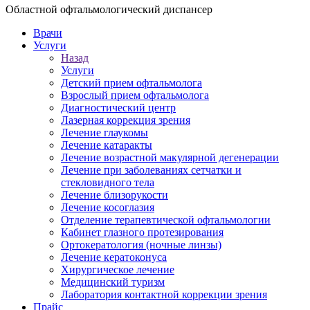
Областной офтальмологический диспансер
Врачи
Услуги
Назад
Услуги
Детский прием офтальмолога
Взрослый прием офтальмолога
Диагностический центр
Лазерная коррекция зрения
Лечение глаукомы
Лечение катаракты
Лечение возрастной макулярной дегенерации
Лечение при заболеваниях сетчатки и
стекловидного тела
Лечение близорукости
Лечение косоглазия
Отделение терапевтической офтальмологии
Кабинет глазного протезирования
Ортокератология (ночные линзы)
Лечение кератоконуса
Хирургическое лечение
Медицинский туризм
Лаборатория контактной коррекции зрения
Прайс