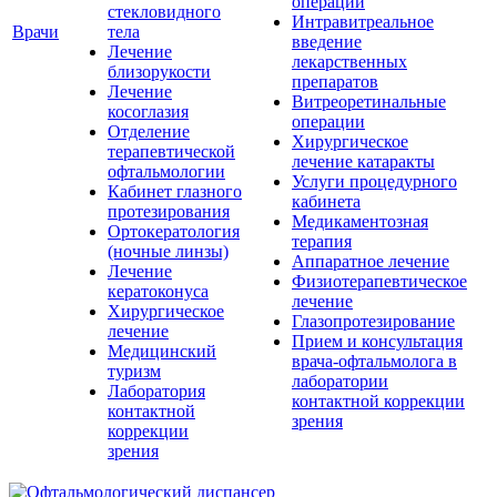
операции
стекловидного
Интравитреальное
Врачи
тела
введение
Лечение
лекарственных
близорукости
препаратов
Лечение
Витреоретинальные
косоглазия
операции
Отделение
Хирургическое
терапевтической
лечение катаракты
офтальмологии
Услуги процедурного
Кабинет глазного
кабинета
протезирования
Медикаментозная
Ортокератология
терапия
(ночные линзы)
Аппаратное лечение
Лечение
Физиотерапевтическое
кератоконуса
лечение
Хирургическое
Глазопротезирование
лечение
Прием и консультация
Медицинский
врача-офтальмолога в
туризм
лаборатории
Лаборатория
контактной коррекции
контактной
зрения
коррекции
зрения