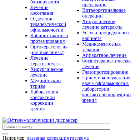
близорукости
препаратов
Лечение
Витреоретинальные
косоглазия
операции
Отделение
Хирургическое
терапевтической
лечение катаракты
офтальмологии
Услуги процедурного
Кабинет глазного
кабинета
протезирования
Медикаментозная
Ортокератология
терапия
(ночные линзы)
Аппаратное лечение
Лечение
Физиотерапевтическое
кератоконуса
лечение
Хирургическое
Глазопротезирование
лечение
Прием и консультация
Медицинский
врача-офтальмолога в
туризм
лаборатории
Лаборатория
контактной коррекции
контактной
зрения
коррекции
зрения
Например:
лазерная коррекция
глаукома