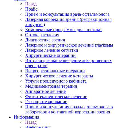
Назад
Прайс
Прием и консультация врача-офтальмолога
Лазерная коррекция зрения (рефракционная
хирургия)
Комплексные программы диагностики
Ортокератология
Диагностика зрения
Лазерное и хирургическое лечение глаукомы
Лазерное лечение сетчатки
Хирургические операции
Интравитреальное введение лекарственных
препаратов
Витреоретинальные операции
Хирургическое лечение катаракты
Услуги процедурного кабинета
Медикаментозная терапия
Аппаратное лечение
Физиотерапевтическое лечение
Глазопротезирование
Прием и консультация врача-офтальмолога в
лаборатории контактной коррекции зрения
Информация
Назад
Информация