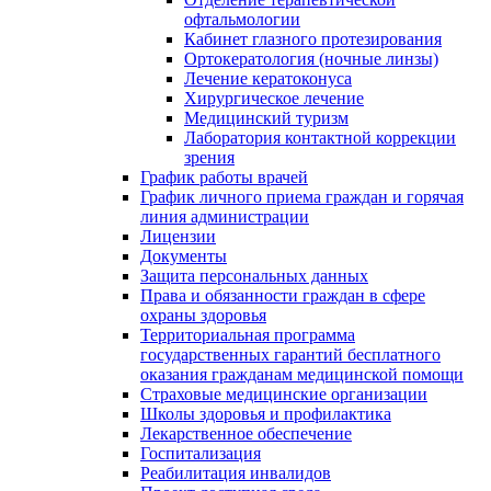
офтальмологии
Кабинет глазного протезирования
Ортокератология (ночные линзы)
Лечение кератоконуса
Хирургическое лечение
Медицинский туризм
Лаборатория контактной коррекции
зрения
График работы врачей
График личного приема граждан и горячая
линия администрации
Лицензии
Документы
Защита персональных данных
Права и обязанности граждан в сфере
охраны здоровья
Территориальная программа
государственных гарантий бесплатного
оказания гражданам медицинской помощи
Страховые медицинские организации
Школы здоровья и профилактика
Лекарственное обеспечение
Госпитализация
Реабилитация инвалидов