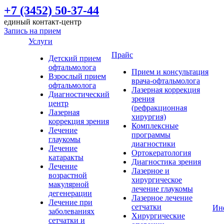
+7 (3452) 50-37-44
единый контакт-центр
Запись на прием
Услуги
Прайс
Детский прием
офтальмолога
Прием и консультация
Взрослый прием
врача-офтальмолога
офтальмолога
Лазерная коррекция
Диагностический
зрения
центр
(рефракционная
Лазерная
хирургия)
коррекция зрения
Комплексные
Лечение
программы
глаукомы
диагностики
Лечение
Ортокератология
катаракты
Диагностика зрения
Лечение
Лазерное и
возрастной
хирургическое
макулярной
лечение глаукомы
дегенерации
Лазерное лечение
Лечение при
сетчатки
Ин
заболеваниях
Хирургические
сетчатки и