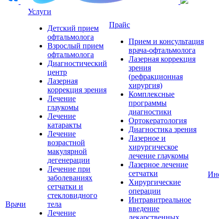
Услуги
Прайс
Детский прием
офтальмолога
Прием и консультация
Взрослый прием
врача-офтальмолога
офтальмолога
Лазерная коррекция
Диагностический
зрения
центр
(рефракционная
Лазерная
хирургия)
коррекция зрения
Комплексные
Лечение
программы
глаукомы
диагностики
Лечение
Ортокератология
катаракты
Диагностика зрения
Лечение
Лазерное и
возрастной
хирургическое
макулярной
лечение глаукомы
дегенерации
Лазерное лечение
Лечение при
сетчатки
Ин
заболеваниях
Хирургические
сетчатки и
операции
стекловидного
Интравитреальное
Врачи
тела
введение
Лечение
лекарственных