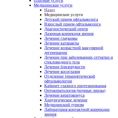
Платные услуги
Медицинские услуги
Назад
Медицинские услуги
Детский прием офтальмолога
Взрослый прием офтальмолога
Диагностический центр
Лазерная коррекция зрения
Лечение глаукомы
Лечение катаракты
Лечение возрастной макулярной
дегенерации
Лечение при заболеваниях сетчатки и
стекловидного тела
Лечение близорукости
Лечение косоглазия
Отделение терапевтической
офтальмологии
Кабинет глазного протезирования
Ортокератология (ночные линзы)
Лечение кератоконуса
Хирургическое лечение
Медицинский туризм
Лаборатория контактной коррекции
зрения