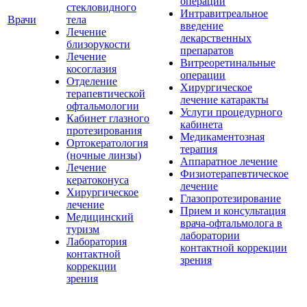
операции
стекловидного
Интравитреальное
Врачи
тела
введение
Лечение
лекарственных
близорукости
препаратов
Лечение
Витреоретинальные
косоглазия
операции
Отделение
Хирургическое
терапевтической
лечение катаракты
офтальмологии
Услуги процедурного
Кабинет глазного
кабинета
протезирования
Медикаментозная
Ортокератология
терапия
(ночные линзы)
Аппаратное лечение
Лечение
Физиотерапевтическое
кератоконуса
лечение
Хирургическое
Глазопротезирование
лечение
Прием и консультация
Медицинский
врача-офтальмолога в
туризм
лаборатории
Лаборатория
контактной коррекции
контактной
зрения
коррекции
зрения