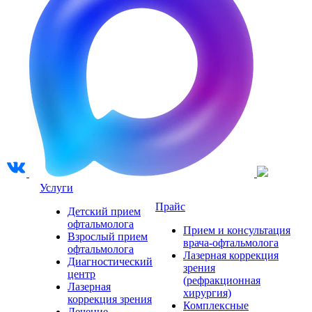
Услуги
Прайс
Детский прием
офтальмолога
Прием и консультация
Взрослый прием
врача-офтальмолога
офтальмолога
Лазерная коррекция
Диагностический
зрения
центр
(рефракционная
Лазерная
хирургия)
коррекция зрения
Комплексные
Лечение