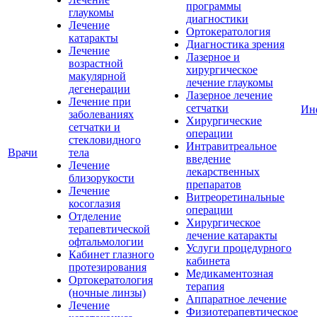
программы
глаукомы
диагностики
Лечение
Ортокератология
катаракты
Диагностика зрения
Лечение
Лазерное и
возрастной
хирургическое
макулярной
лечение глаукомы
дегенерации
Лазерное лечение
Лечение при
сетчатки
Ин
заболеваниях
Хирургические
сетчатки и
операции
стекловидного
Интравитреальное
Врачи
тела
введение
Лечение
лекарственных
близорукости
препаратов
Лечение
Витреоретинальные
косоглазия
операции
Отделение
Хирургическое
терапевтической
лечение катаракты
офтальмологии
Услуги процедурного
Кабинет глазного
кабинета
протезирования
Медикаментозная
Ортокератология
терапия
(ночные линзы)
Аппаратное лечение
Лечение
Физиотерапевтическое