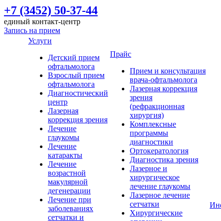
+7 (3452) 50-37-44
единый контакт-центр
Запись на прием
Услуги
Прайс
Детский прием
офтальмолога
Прием и консультация
Взрослый прием
врача-офтальмолога
офтальмолога
Лазерная коррекция
Диагностический
зрения
центр
(рефракционная
Лазерная
хирургия)
коррекция зрения
Комплексные
Лечение
программы
глаукомы
диагностики
Лечение
Ортокератология
катаракты
Диагностика зрения
Лечение
Лазерное и
возрастной
хирургическое
макулярной
лечение глаукомы
дегенерации
Лазерное лечение
Лечение при
сетчатки
Ин
заболеваниях
Хирургические
сетчатки и