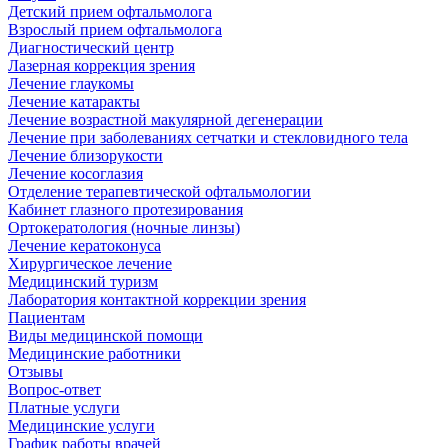
Детский прием офтальмолога
Взрослый прием офтальмолога
Диагностический центр
Лазерная коррекция зрения
Лечение глаукомы
Лечение катаракты
Лечение возрастной макулярной дегенерации
Лечение при заболеваниях сетчатки и стекловидного тела
Лечение близорукости
Лечение косоглазия
Отделение терапевтической офтальмологии
Кабинет глазного протезирования
Ортокератология (ночные линзы)
Лечение кератоконуса
Хирургическое лечение
Медицинский туризм
Лаборатория контактной коррекции зрения
Пациентам
Виды медицинской помощи
Медицинские работники
Отзывы
Вопрос-ответ
Платные услуги
Медицинские услуги
График работы врачей